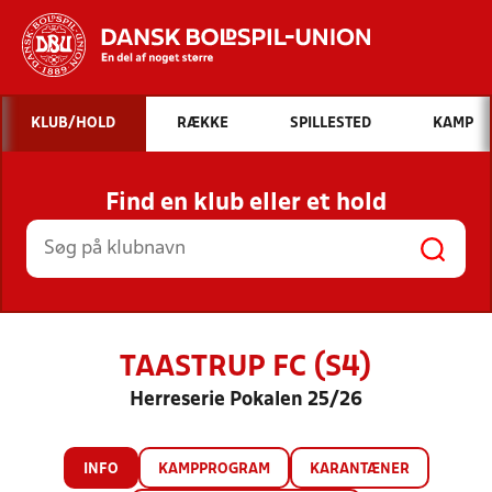
Hvad vil du søge efter?
KLUB/HOLD
RÆKKE
SPILLESTED
KAMP
INDHOLD OG NYHEDER
Find en klub eller et hold
STILLINGER, RESULTATER, KLUBBER OG
HOLD
TAASTRUP FC (S4)
Herreserie Pokalen 25/26
INFO
KAMPPROGRAM
KARANTÆNER