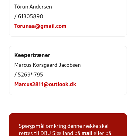
Tórun Andersen
/ 61305890
Torunaa@gmail.com
Keepertræner
Marcus Korsgaard Jacobsen
/ 52694795
Marcus2811@outlook.dk
Spørgsmål omkring denne række skal
rettes til DBU Sjælland på
mail
eller på