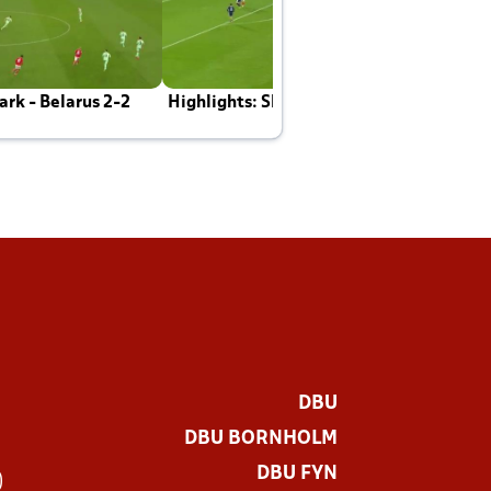
rk - Belarus 2-2
Highlights: Skotland - Danmark 4-2
J
E
DBU
DBU BORNHOLM
DBU FYN
)