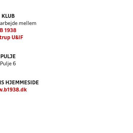
KLUB
arbejde mellem
B 1938
strup U&IF
PULJE
Pulje 6
S HJEMMESIDE
.b1938.dk