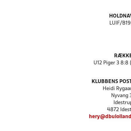
HOLDNA
LUIF/B1
RÆKK
U12 Piger 3 8:8 
KLUBBENS POS
Heidi Rygaa
Nyvang 
Idestru
4872 Ides
hery@dbulolland-