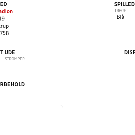
TED
SPILLE
TRØJE
adion
Blå
 19
trup
8758
T UDE
DIS
STRØMPER
ORBEHOLD