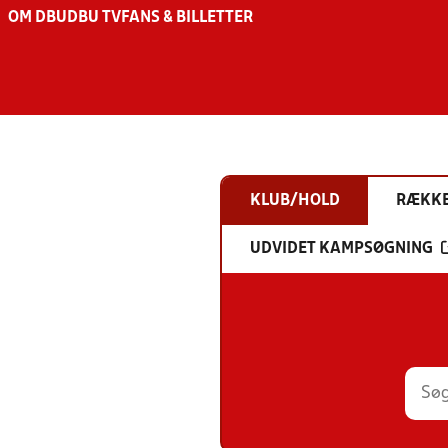
OM DBU
DBU TV
FANS & BILLETTER
KLUB/HOLD
RÆKK
UDVIDET KAMPSØGNING