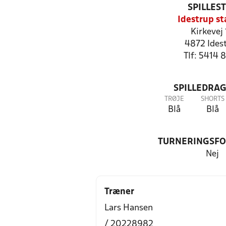
SPILLES
Idestrup st
Kirkevej
4872 Ides
Tlf: 5414 
SPILLEDRAG
TRØJE
SHORTS
Blå
Blå
TURNERINGSF
Nej
Træner
Lars Hansen
/ 20228982