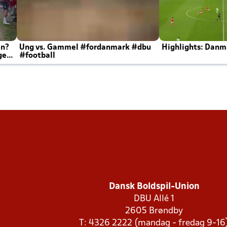
en?
Ung vs. Gammel #fordanmark #dbu
Highlights: Danma
ger
#football
Dansk Boldspil-Union
DBU Allé 1
2605 Brøndby
T: 4326 2222 (mandag - fredag 9-16