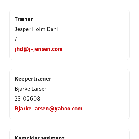
Træner
Jesper Holm Dahl
/
jhd@j-jensen.com
Keepertræner
Bjarke Larsen
23102608
Bjarke.larsen@yahoo.com
Kampklar assistent