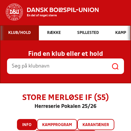
Hvad vil du søge efter?
KLUB/HOLD
RÆKKE
SPILLESTED
KAMP
INDHOLD OG NYHEDER
Find en klub eller et hold
STILLINGER, RESULTATER, KLUBBER OG
HOLD
STORE MERLØSE IF (S5)
Herreserie Pokalen 25/26
INFO
KAMPPROGRAM
KARANTÆNER