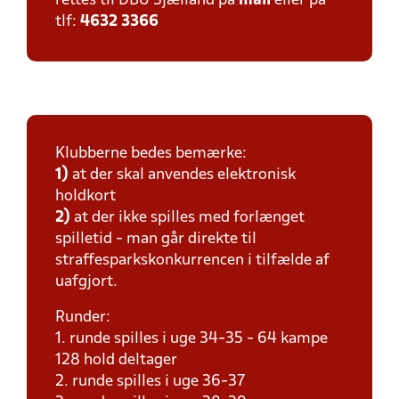
rettes til DBU Sjælland på
mail
eller på
tlf:
4632 3366
Klubberne bedes bemærke:
1)
at der skal anvendes elektronisk
holdkort
2)
at der ikke spilles med forlænget
spilletid - man går direkte til
straffesparkskonkurrencen i tilfælde af
uafgjort.
Runder:
1. runde spilles i uge 34-35 - 64 kampe
128 hold deltager
2. runde spilles i uge 36-37