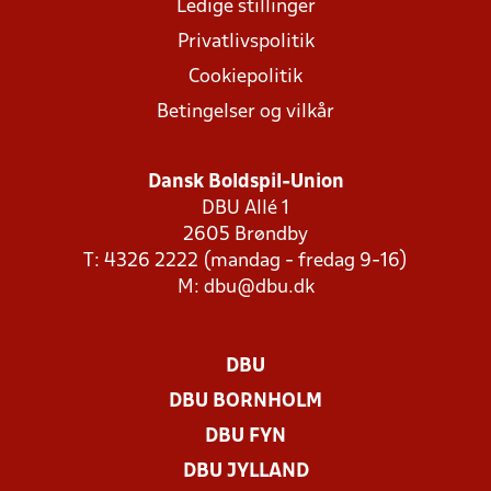
Ledige stillinger
Privatlivspolitik
Cookiepolitik
Betingelser og vilkår
Dansk Boldspil-Union
DBU Allé 1
2605 Brøndby
T: 4326 2222 (mandag - fredag 9-16)
M:
dbu@dbu.dk
DBU
DBU BORNHOLM
DBU FYN
DBU JYLLAND