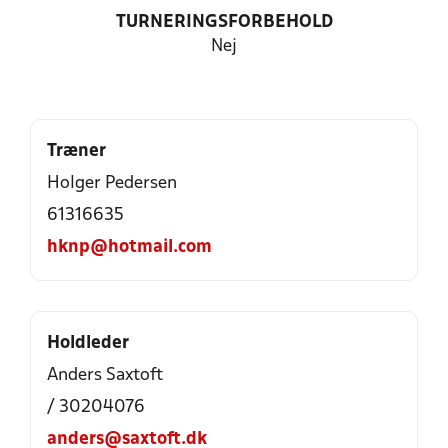
TURNERINGSFORBEHOLD
Nej
Træner
Holger Pedersen
61316635
hknp@hotmail.com
Holdleder
Anders Saxtoft
/ 30204076
anders@saxtoft.dk