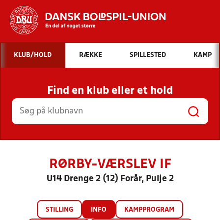
Hvad vil du søge efter?
KLUB/HOLD
RÆKKE
SPILLESTED
KAMP
INDHOLD OG NYHEDER
Find en klub eller et hold
STILLINGER, RESULTATER, KLUBBER OG
HOLD
RØRBY-VÆRSLEV IF
U14 Drenge 2 (12) Forår, Pulje 2
STILLING
INFO
KAMPPROGRAM