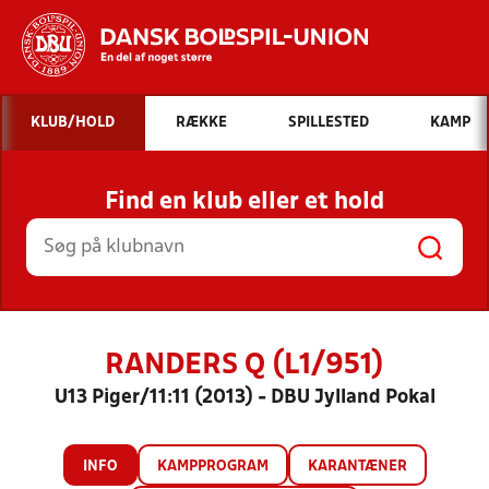
Hvad vil du søge efter?
KLUB/HOLD
RÆKKE
SPILLESTED
KAMP
INDHOLD OG NYHEDER
Find en klub eller et hold
STILLINGER, RESULTATER, KLUBBER OG
HOLD
RANDERS Q (L1/951)
U13 Piger/11:11 (2013) - DBU Jylland Pokal
INFO
KAMPPROGRAM
KARANTÆNER