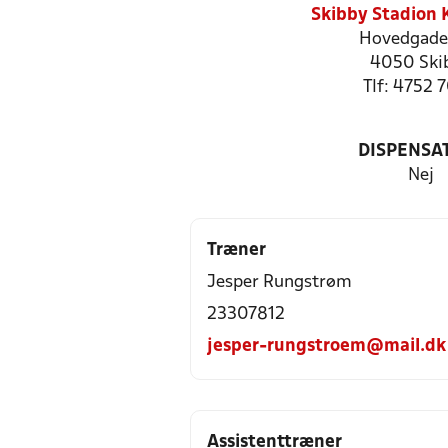
Skibby Stadion
Hovedgade
4050 Ski
Tlf: 4752 
DISPENSA
Nej
Træner
Jesper Rungstrøm
23307812
jesper-rungstroem@mail.dk
Assistenttræner