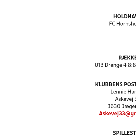
HOLDNA
FC Hornshe
RÆKK
U13 Drenge 4 8:8
KLUBBENS POS
Lennie Ha
Askevej 
3630 Jæger
Askevej33@gm
SPILLES