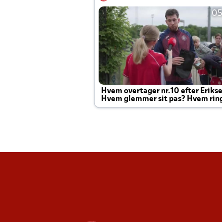
05
Hvem overtager nr.10 efter Eriks
Hvem glemmer sit pas? Hvem rin
Joachim altid til efter kampe?