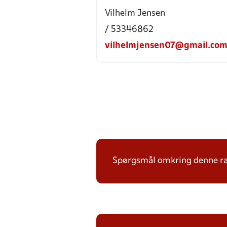
Vilhelm Jensen
/ 53346862
vilhelmjensen07@gmail.co
Spørgsmål omkring denne ræk