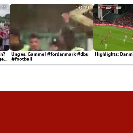
:11
00:19
en?
Ung vs. Gammel #fordanmark #dbu
Highlights: Danma
ger
#football