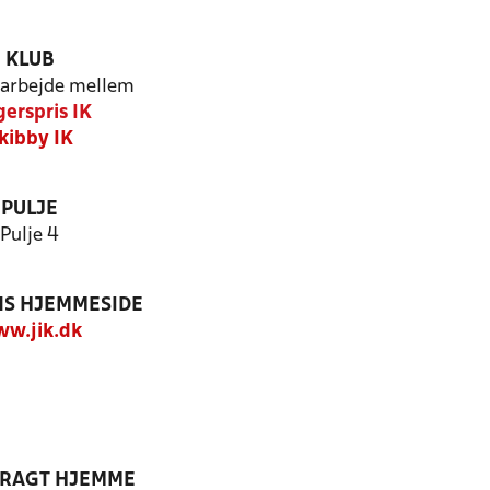
KLUB
arbejde mellem
erspris IK
kibby IK
PULJE
Pulje 4
S HJEMMESIDE
w.jik.dk
DRAGT HJEMME