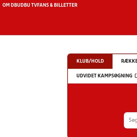
OM DBU
DBU TV
FANS & BILLETTER
KLUB/HOLD
RÆKK
UDVIDET KAMPSØGNING