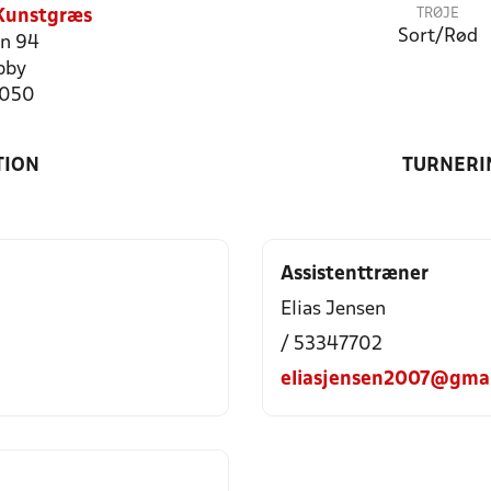
TRØJE
 Kunstgræs
Sort/Rød
n 94
bby
7050
TION
TURNERI
Assistenttræner
Elias Jensen
/ 53347702
eliasjensen2007@gmai