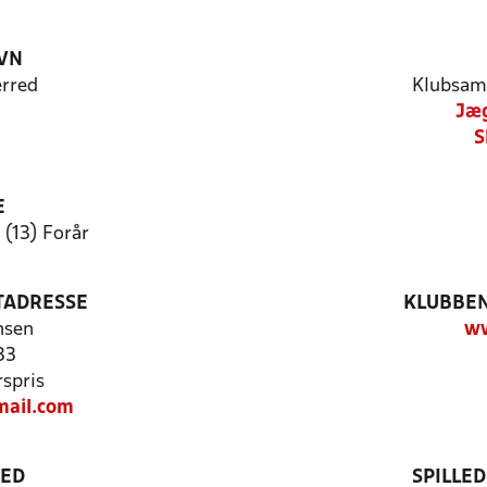
VN
rred
Klubsam
Jæg
S
E
 (13) Forår
TADRESSE
KLUBBEN
nsen
ww
33
spris
ail.com
TED
SPILLE