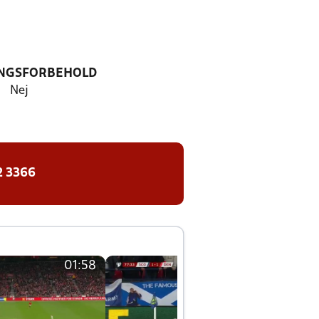
NGSFORBEHOLD
Nej
2 3366
01:58
01:58