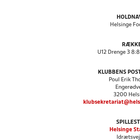
HOLDNA
Helsinge Fo
RÆKK
U12 Drenge 3 8:8
KLUBBENS POS
Poul Erik T
Engerødve
3200 Hels
klubsekretariat@hel
SPILLES
Helsinge St
Idrætsvej