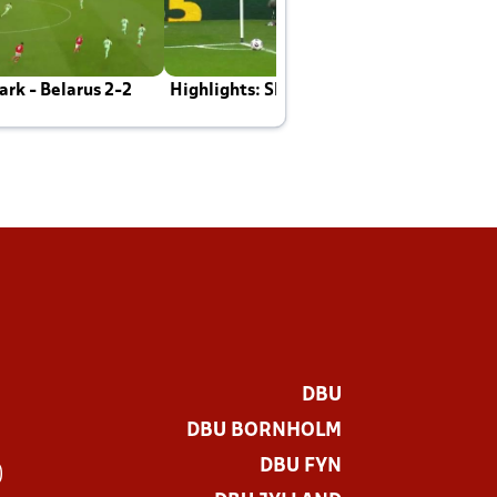
rk - Belarus 2-2
Highlights: Skotland - Danmark 4-2
J
E
DBU
DBU BORNHOLM
DBU FYN
)