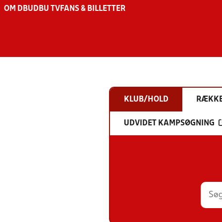
OM DBU
DBU TV
FANS & BILLETTER
KLUB/HOLD
RÆKK
UDVIDET KAMPSØGNING