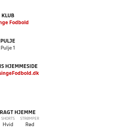
KLUB
nge Fodbold
PULJE
Pulje 1
S HJEMMESIDE
ingeFodbold.dk
DRAGT HJEMME
SHORTS
STRØMPER
Hvid
Rød