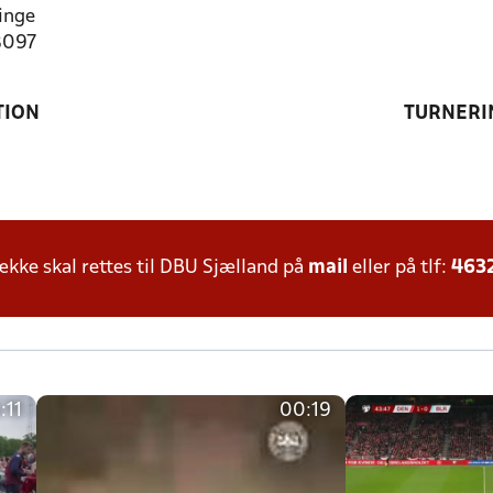
inge
8097
TION
TURNERI
ke skal rettes til DBU Sjælland på
mail
eller på tlf:
463
:11
00:19