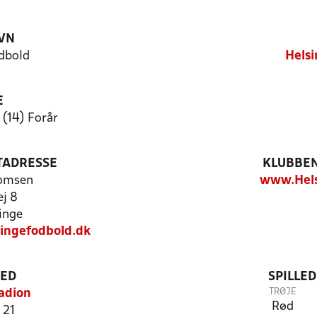
VN
dbold
Helsi
E
 (14) Forår
TADRESSE
KLUBBEN
homsen
www.Hels
j 8
inge
singefodbold.dk
TED
SPILLE
TRØJE
adion
Rød
 21