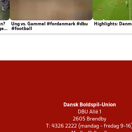
en?
Ung vs. Gammel #fordanmark #dbu
Highlights: Danma
ger
#football
Dansk Boldspil-Union
DBU Allé 1
2605 Brøndby
T: 4326 2222 (mandag - fredag 9-16