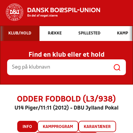
Hvad vil du søge efter?
KLUB/HOLD
RÆKKE
SPILLESTED
KAMP
INDHOLD OG NYHEDER
Find en klub eller et hold
STILLINGER, RESULTATER, KLUBBER OG
HOLD
ODDER FODBOLD (L3/938)
U14 Piger/11:11 (2012) - DBU Jylland Pokal
INFO
KAMPPROGRAM
KARANTÆNER