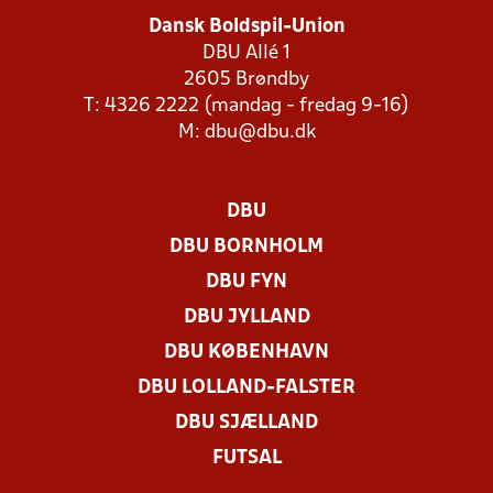
Dansk Boldspil-Union
DBU Allé 1
2605 Brøndby
T: 4326 2222 (mandag - fredag 9-16)
M:
dbu@dbu.dk
DBU
DBU BORNHOLM
DBU FYN
DBU JYLLAND
DBU KØBENHAVN
DBU LOLLAND-FALSTER
DBU SJÆLLAND
FUTSAL