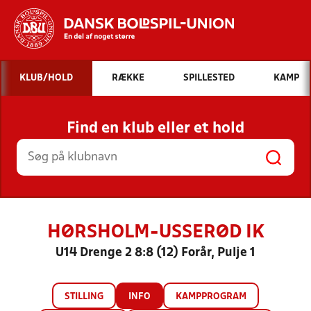
Hvad vil du søge efter?
KLUB/HOLD
RÆKKE
SPILLESTED
KAMP
INDHOLD OG NYHEDER
Find en klub eller et hold
STILLINGER, RESULTATER, KLUBBER OG
HOLD
HØRSHOLM-USSERØD IK
U14 Drenge 2 8:8 (12) Forår, Pulje 1
STILLING
INFO
KAMPPROGRAM