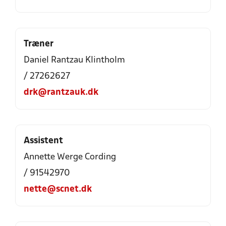
Træner
Daniel Rantzau Klintholm
/ 27262627
drk@rantzauk.dk
Assistent
Annette Werge Cording
/ 91542970
nette@scnet.dk