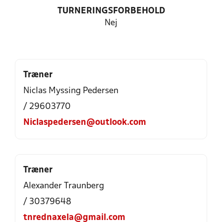
TURNERINGSFORBEHOLD
Nej
Træner
Niclas Myssing Pedersen
/ 29603770
Niclaspedersen@outlook.com
Træner
Alexander Traunberg
/ 30379648
tnrednaxela@gmail.com