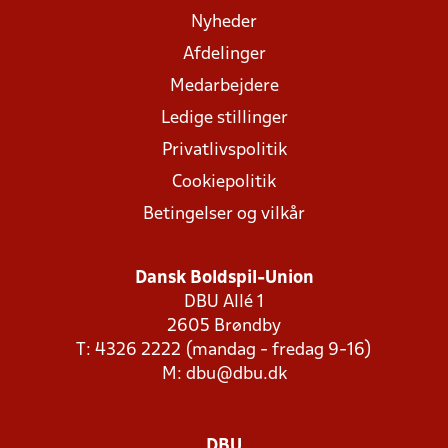
Nyheder
Afdelinger
Medarbejdere
Ledige stillinger
Privatlivspolitik
Cookiepolitik
Betingelser og vilkår
Dansk Boldspil-Union
DBU Allé 1
2605 Brøndby
T: 4326 2222 (mandag - fredag 9-16)
M:
dbu@dbu.dk
DBU