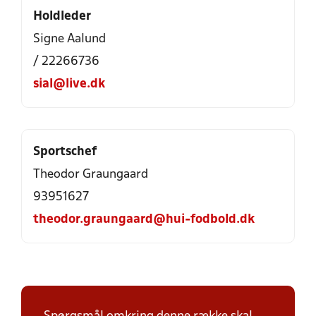
Holdleder
Signe Aalund
/ 22266736
sial@live.dk
Sportschef
Theodor Graungaard
93951627
theodor.graungaard@hui-fodbold.dk