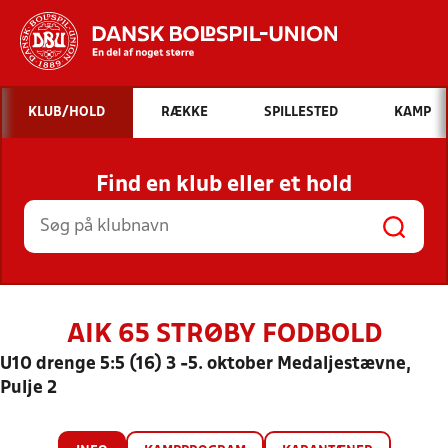
Hvad vil du søge efter?
KLUB/HOLD
RÆKKE
SPILLESTED
KAMP
INDHOLD OG NYHEDER
Find en klub eller et hold
STILLINGER, RESULTATER, KLUBBER OG
HOLD
AIK 65 STRØBY FODBOLD
U10 drenge 5:5 (16) 3 -5. oktober Medaljestævne,
Pulje 2