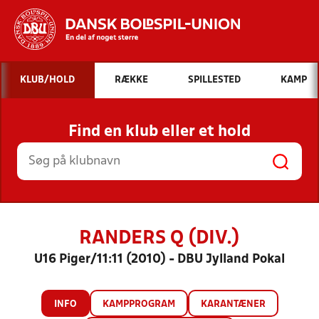
Hvad vil du søge efter?
KLUB/HOLD
RÆKKE
SPILLESTED
KAMP
INDHOLD OG NYHEDER
Find en klub eller et hold
STILLINGER, RESULTATER, KLUBBER OG
HOLD
RANDERS Q (DIV.)
U16 Piger/11:11 (2010) - DBU Jylland Pokal
INFO
KAMPPROGRAM
KARANTÆNER