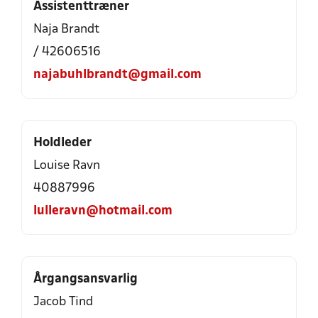
Assistenttræner
Naja Brandt
/ 42606516
najabuhlbrandt@gmail.com
Holdleder
Louise Ravn
40887996
lulleravn@hotmail.com
Årgangsansvarlig
Jacob Tind