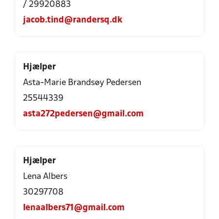
/ 29920883
jacob.tind@randersq.dk
Hjælper
Asta-Marie Brandsøy Pedersen
25544339
asta272pedersen@gmail.com
Hjælper
Lena Albers
30297708
lenaalbers71@gmail.com