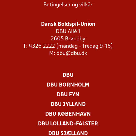
Betingelser og vilkår
Dansk Boldspil-Union
DBU Allé 1
2605 Brøndby
T: 4326 2222 (mandag - fredag 9-16)
M:
dbu@dbu.dk
DBU
DBU BORNHOLM
DBU FYN
DBU JYLLAND
DBU KØBENHAVN
DBU LOLLAND-FALSTER
DBU SJÆLLAND