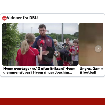
Videoer fra DBU
Hvem overtager nr.10 efter Eriksen? Hvem
Ung vs. Gamm
glemmer sit pas? Hvem ringer Joachim
#football
altid til efter kampe?