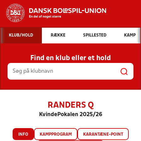
Hvad vil du søge efter?
KLUB/HOLD
RÆKKE
SPILLESTED
KAMP
INDHOLD OG NYHEDER
Find en klub eller et hold
STILLINGER, RESULTATER, KLUBBER OG
HOLD
RANDERS Q
KvindePokalen 2025/26
INFO
KAMPPROGRAM
KARANTÆNE-POINT