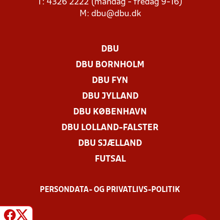
T: 4326 2222 (mandag - fredag 9-16)
M:
dbu@dbu.dk
DBU
DBU BORNHOLM
DBU FYN
DBU JYLLAND
DBU KØBENHAVN
DBU LOLLAND-FALSTER
DBU SJÆLLAND
FUTSAL
PERSONDATA- OG PRIVATLIVS-POLITIK