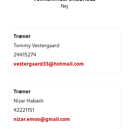
Nej
Træner
Tommy Vestergaard
24415274
vestergaard33@hotmail.com
Træner
Nizar Habash
42221151
nizar.emoo@gmail.com