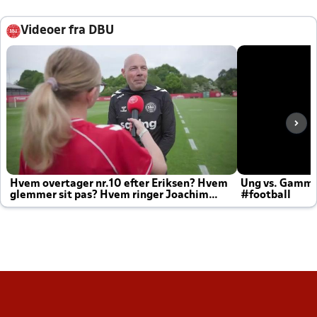
Videoer fra DBU
Hvem overtager nr.10 efter Eriksen? Hvem
Ung vs. Gamm
glemmer sit pas? Hvem ringer Joachim
#football
altid til efter kampe?