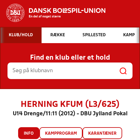
Hvad vil du søge efter?
KLUB/HOLD
RÆKKE
SPILLESTED
KAMP
INDHOLD OG NYHEDER
Find en klub eller et hold
STILLINGER, RESULTATER, KLUBBER OG
HOLD
HERNING KFUM (L3/625)
U14 Drenge/11:11 (2012) - DBU Jylland Pokal
INFO
KAMPPROGRAM
KARANTÆNER