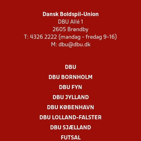
Dansk Boldspil-Union
DBU Allé 1
2605 Brøndby
T: 4326 2222 (mandag - fredag 9-16)
M:
dbu@dbu.dk
DBU
DBU BORNHOLM
DBU FYN
DBU JYLLAND
DBU KØBENHAVN
DBU LOLLAND-FALSTER
DBU SJÆLLAND
FUTSAL