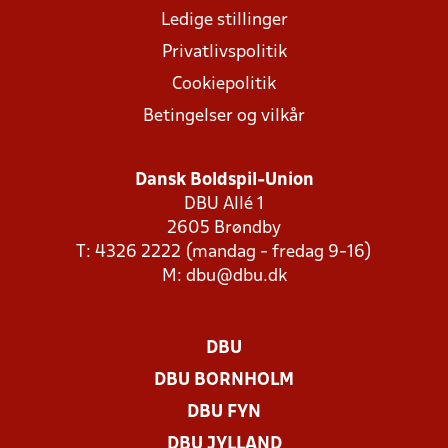
Ledige stillinger
Privatlivspolitik
Cookiepolitik
Betingelser og vilkår
Dansk Boldspil-Union
DBU Allé 1
2605 Brøndby
T: 4326 2222 (mandag - fredag 9-16)
M:
dbu@dbu.dk
DBU
DBU BORNHOLM
DBU FYN
DBU JYLLAND