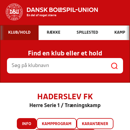
Hvad vil du søge efter?
KLUB/HOLD
RÆKKE
SPILLESTED
KAMP
INDHOLD OG NYHEDER
Find en klub eller et hold
STILLINGER, RESULTATER, KLUBBER OG
HOLD
HADERSLEV FK
Herre Serie 1 / Træningskamp
INFO
KAMPPROGRAM
KARANTÆNER