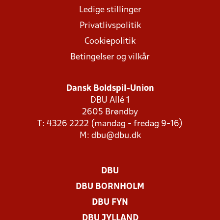
Ledige stillinger
Privatlivspolitik
Cookiepolitik
Betingelser og vilkår
Dansk Boldspil-Union
DBU Allé 1
2605 Brøndby
T: 4326 2222 (mandag - fredag 9-16)
M:
dbu@dbu.dk
DBU
DBU BORNHOLM
DBU FYN
DBU JYLLAND