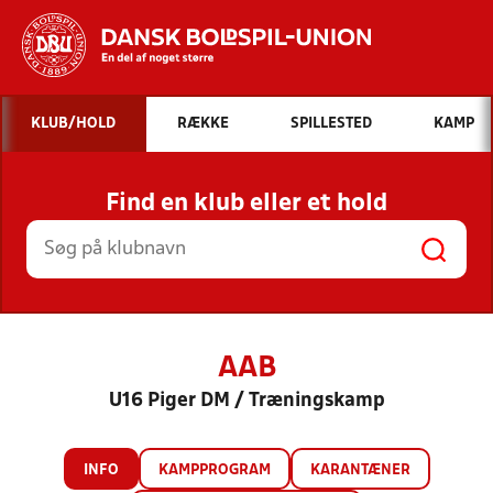
Hvad vil du søge efter?
KLUB/HOLD
RÆKKE
SPILLESTED
KAMP
INDHOLD OG NYHEDER
Find en klub eller et hold
STILLINGER, RESULTATER, KLUBBER OG
HOLD
AAB
U16 Piger DM / Træningskamp
INFO
KAMPPROGRAM
KARANTÆNER