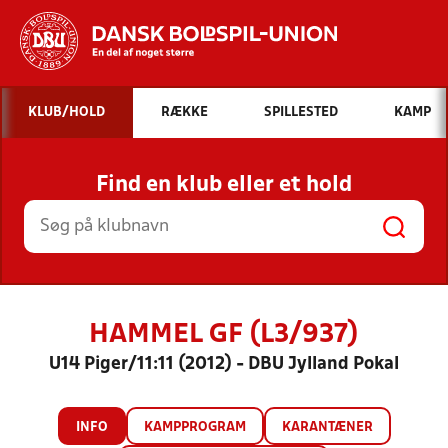
Hvad vil du søge efter?
KLUB/HOLD
RÆKKE
SPILLESTED
KAMP
INDHOLD OG NYHEDER
Find en klub eller et hold
STILLINGER, RESULTATER, KLUBBER OG
HOLD
HAMMEL GF (L3/937)
U14 Piger/11:11 (2012) - DBU Jylland Pokal
INFO
KAMPPROGRAM
KARANTÆNER