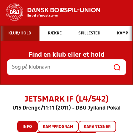
Hvad vil du søge efter?
KLUB/HOLD
RÆKKE
SPILLESTED
KAMP
INDHOLD OG NYHEDER
Find en klub eller et hold
STILLINGER, RESULTATER, KLUBBER OG
HOLD
JETSMARK IF (L4/542)
U15 Drenge/11:11 (2011) - DBU Jylland Pokal
INFO
KAMPPROGRAM
KARANTÆNER