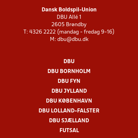
Dansk Boldspil-Union
DBU Allé 1
2605 Brøndby
T: 4326 2222 (mandag - fredag 9-16)
M:
dbu@dbu.dk
DBU
DBU BORNHOLM
DBU FYN
DBU JYLLAND
DBU KØBENHAVN
DBU LOLLAND-FALSTER
DBU SJÆLLAND
FUTSAL