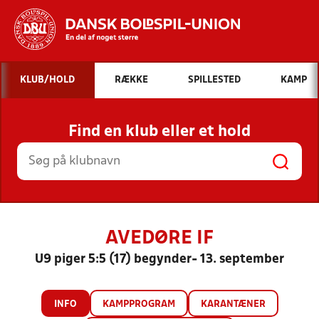
Hvad vil du søge efter?
KLUB/HOLD
RÆKKE
SPILLESTED
KAMP
INDHOLD OG NYHEDER
Find en klub eller et hold
STILLINGER, RESULTATER, KLUBBER OG
HOLD
AVEDØRE IF
U9 piger 5:5 (17) begynder- 13. september
INFO
KAMPPROGRAM
KARANTÆNER