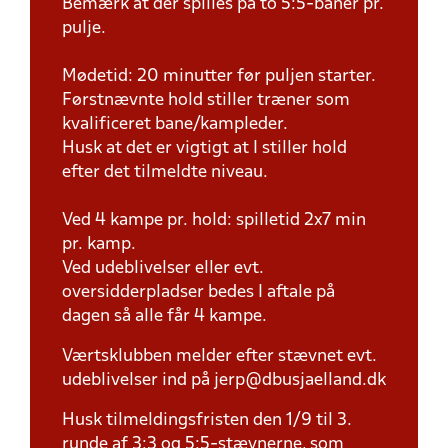
Bemærk at der spilles på to 5:5-baner pr.
pulje.
Mødetid: 20 minutter før puljen starter.
Førstnævnte hold stiller træner som
kvalificeret bane/kampleder.
Husk at det er vigtigt at I stiller hold
efter det tilmeldte niveau.
Ved 4 kampe pr. hold: spilletid 2x7 min
pr. kamp.
Ved udeblivelser eller evt.
oversidderpladser bedes I aftale på
dagen så alle får 4 kampe.
Værtsklubben melder efter stævnet evt.
udeblivelser ind på jerp@dbusjaelland.dk
Husk tilmeldingsfristen den 1/9 til 3.
runde af 3:3 og 5:5-stævnerne, som