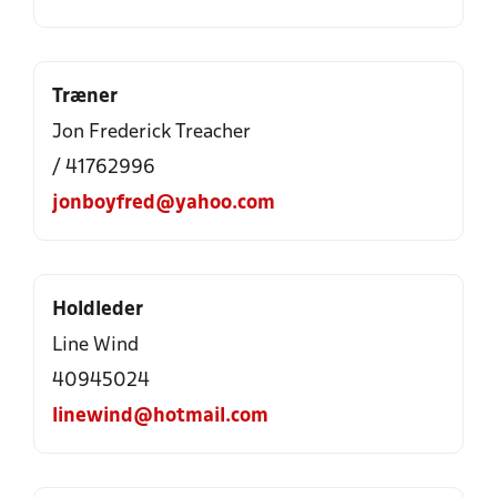
Træner
Jon Frederick Treacher
/ 41762996
jonboyfred@yahoo.com
Holdleder
Line Wind
40945024
linewind@hotmail.com