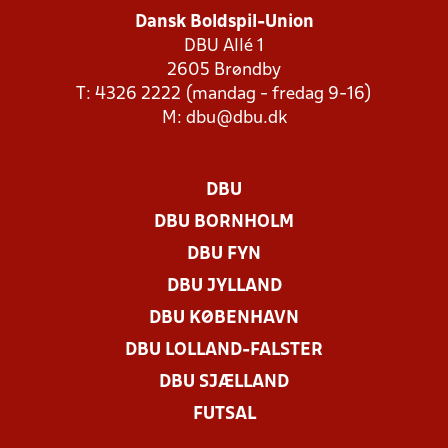
Dansk Boldspil-Union
DBU Allé 1
2605 Brøndby
T: 4326 2222 (mandag - fredag 9-16)
M:
dbu@dbu.dk
DBU
DBU BORNHOLM
DBU FYN
DBU JYLLAND
DBU KØBENHAVN
DBU LOLLAND-FALSTER
DBU SJÆLLAND
FUTSAL