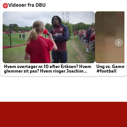
Videoer fra DBU
Hvem overtager nr.10 efter Eriksen? Hvem
Ung vs. Gamm
glemmer sit pas? Hvem ringer Joachim
#football
altid til efter kampe?