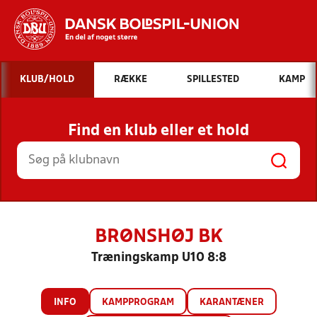
Hvad vil du søge efter?
KLUB/HOLD
RÆKKE
SPILLESTED
KAMP
INDHOLD OG NYHEDER
Find en klub eller et hold
STILLINGER, RESULTATER, KLUBBER OG
HOLD
BRØNSHØJ BK
Træningskamp U10 8:8
INFO
KAMPPROGRAM
KARANTÆNER