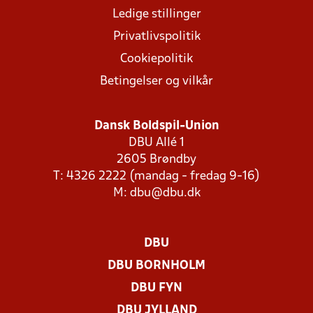
Ledige stillinger
Privatlivspolitik
Cookiepolitik
Betingelser og vilkår
Dansk Boldspil-Union
DBU Allé 1
2605 Brøndby
T: 4326 2222 (mandag - fredag 9-16)
M:
dbu@dbu.dk
DBU
DBU BORNHOLM
DBU FYN
DBU JYLLAND