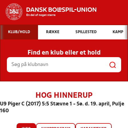
Hvad vil du søge efter?
KLUB/HOLD
RÆKKE
SPILLESTED
KAMP
INDHOLD OG NYHEDER
Find en klub eller et hold
STILLINGER, RESULTATER, KLUBBER OG
HOLD
HOG HINNERUP
U9 Piger C (2017) 5:5 Stævne 1 - Sø. d. 19. april, Pulje
160