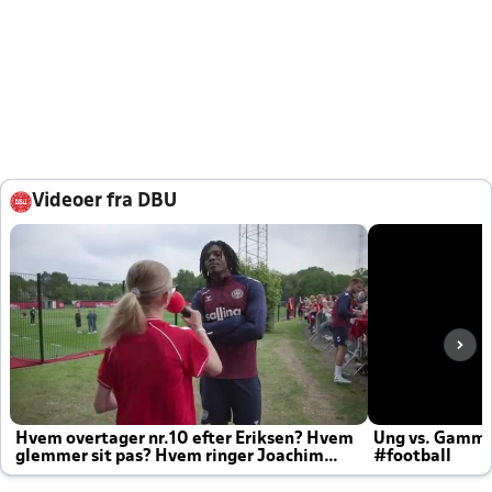
Videoer fra DBU
Hvem overtager nr.10 efter Eriksen? Hvem
Ung vs. Gamm
glemmer sit pas? Hvem ringer Joachim
#football
altid til efter kampe?