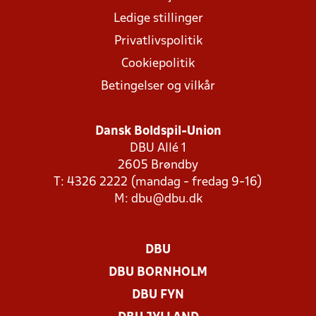
Ledige stillinger
Privatlivspolitik
Cookiepolitik
Betingelser og vilkår
Dansk Boldspil-Union
DBU Allé 1
2605 Brøndby
T: 4326 2222 (mandag - fredag 9-16)
M:
dbu@dbu.dk
DBU
DBU BORNHOLM
DBU FYN