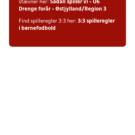
stævner her:
Sådan spiller vi - U6
Drenge forår - Østjylland/Region 3
Find spilleregler 3:3 her:
3:3 spilleregler
i børnefodbold