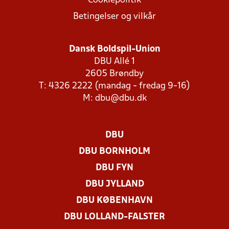
Cookiepolitik
Betingelser og vilkår
Dansk Boldspil-Union
DBU Allé 1
2605 Brøndby
T: 4326 2222 (mandag - fredag 9-16)
M:
dbu@dbu.dk
DBU
DBU BORNHOLM
DBU FYN
DBU JYLLAND
DBU KØBENHAVN
DBU LOLLAND-FALSTER