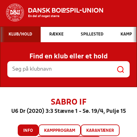
Hvad vil du søge efter?
KLUB/HOLD
RÆKKE
SPILLESTED
KAMP
INDHOLD OG NYHEDER
Find en klub eller et hold
STILLINGER, RESULTATER, KLUBBER OG
HOLD
SABRO IF
U6 Dr (2020) 3:3 Stævne 1 - Sø. 19/4, Pulje 15
INFO
KAMPPROGRAM
KARANTÆNER