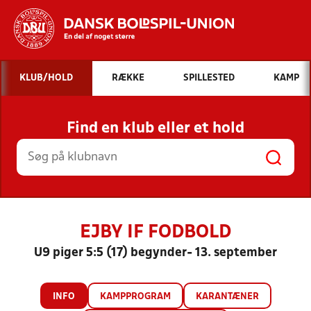
Hvad vil du søge efter?
KLUB/HOLD
RÆKKE
SPILLESTED
KAMP
INDHOLD OG NYHEDER
Find en klub eller et hold
STILLINGER, RESULTATER, KLUBBER OG
HOLD
EJBY IF FODBOLD
U9 piger 5:5 (17) begynder- 13. september
INFO
KAMPPROGRAM
KARANTÆNER