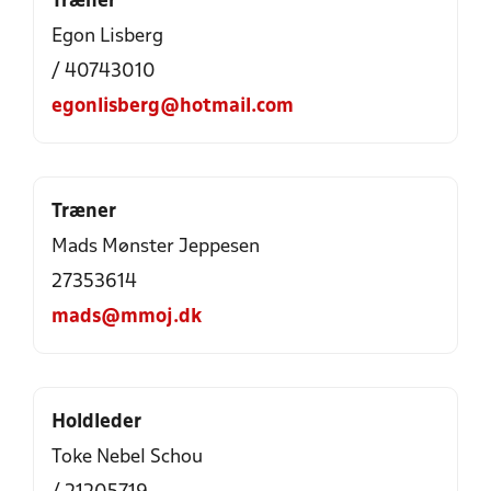
Træner
Egon Lisberg
/ 40743010
egonlisberg@hotmail.com
Træner
Mads Mønster Jeppesen
27353614
mads@mmoj.dk
Holdleder
Toke Nebel Schou