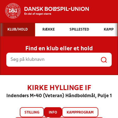
Hvad vil du søge efter?
KLUB/HOLD
RÆKKE
SPILLESTED
KAMP
INDHOLD OG NYHEDER
Find en klub eller et hold
STILLINGER, RESULTATER, KLUBBER OG
HOLD
KIRKE HYLLINGE IF
Indendørs M+40 (Veteran) Håndboldmål, Pulje 1
STILLING
INFO
KAMPPROGRAM