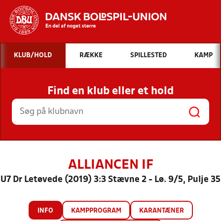
Hvad vil du søge efter?
KLUB/HOLD
RÆKKE
SPILLESTED
KAMP
INDHOLD OG NYHEDER
Find en klub eller et hold
STILLINGER, RESULTATER, KLUBBER OG
HOLD
ALLIANCEN IF
U7 Dr Letøvede (2019) 3:3 Stævne 2 - Lø. 9/5, Pulje 35
INFO
KAMPPROGRAM
KARANTÆNER