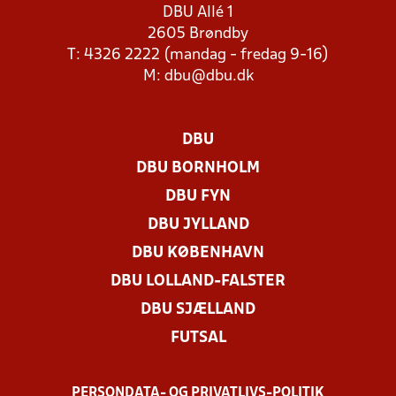
DBU Allé 1
2605 Brøndby
T: 4326 2222 (mandag - fredag 9-16)
M:
dbu@dbu.dk
DBU
DBU BORNHOLM
DBU FYN
DBU JYLLAND
DBU KØBENHAVN
DBU LOLLAND-FALSTER
DBU SJÆLLAND
FUTSAL
PERSONDATA- OG PRIVATLIVS-POLITIK