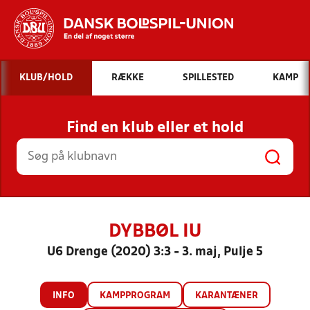
Hvad vil du søge efter?
KLUB/HOLD
RÆKKE
SPILLESTED
KAMP
INDHOLD OG NYHEDER
Find en klub eller et hold
STILLINGER, RESULTATER, KLUBBER OG
HOLD
DYBBØL IU
U6 Drenge (2020) 3:3 - 3. maj, Pulje 5
INFO
KAMPPROGRAM
KARANTÆNER