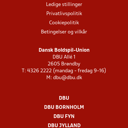
Ledige stillinger
Privatlivspolitik
Cookiepolitik
Betingelser og vilkår
Dansk Boldspil-Union
DBU Allé 1
2605 Brøndby
T: 4326 2222 (mandag - fredag 9-16)
M:
dbu@dbu.dk
DBU
DBU BORNHOLM
DBU FYN
DBU JYLLAND