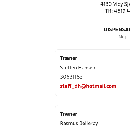
4130 Viby Sj
Tlf: 4619 
DISPENSA
Nej
Træner
Steffen Hansen
30631163
steff_dh@hotmail.com
Træner
Rasmus Bellerby