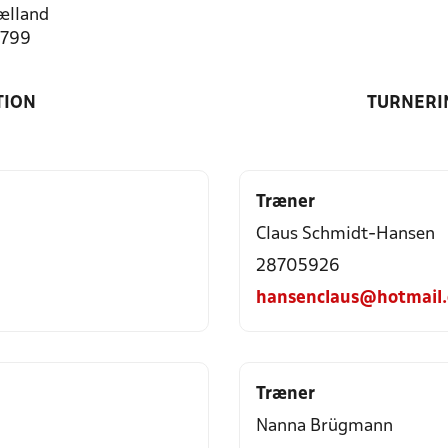
ælland
4799
TION
TURNERI
Træner
Claus Schmidt-Hansen
28705926
hansenclaus@hotmail
Træner
Nanna Brügmann