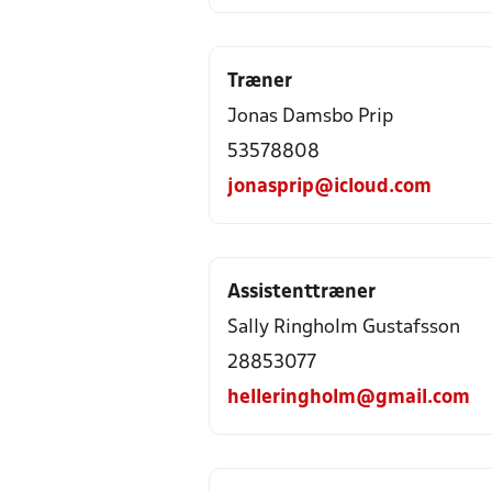
Træner
Jonas Damsbo Prip
53578808
jonasprip@icloud.com
Assistenttræner
Sally Ringholm Gustafsson
28853077
helleringholm@gmail.com