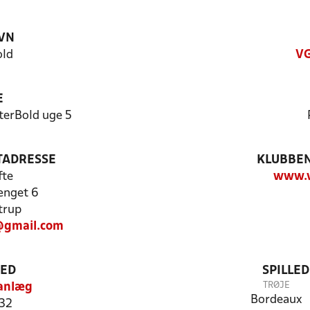
VN
old
VG
E
terBold uge 5
TADRESSE
KLUBBEN
fte
www.v
ænget 6
trup
@gmail.com
TED
SPILLE
TRØJE
sanlæg
Bordeaux
 32