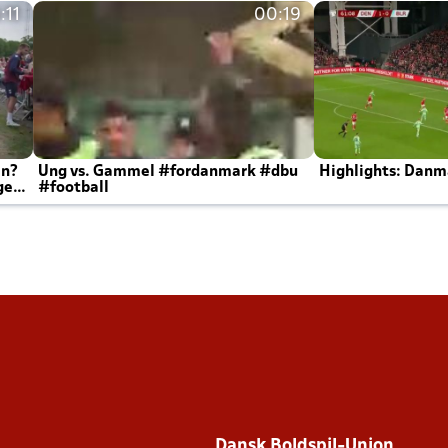
:11
00:19
en?
Ung vs. Gammel #fordanmark #dbu
Highlights: Danma
ger
#football
Dansk Boldspil-Union