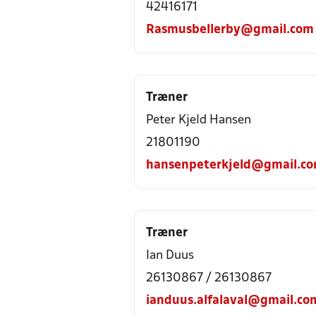
42416171
Rasmusbellerby@gmail.com
Træner
Peter Kjeld Hansen
21801190
hansenpeterkjeld@gmail.c
Træner
Ian Duus
26130867 / 26130867
ianduus.alfalaval@gmail.co