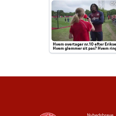
05
Hvem overtager nr.10 efter Eriks
Hvem glemmer sit pas? Hvem rin
Joachim altid til efter kampe?
Nyhedsbreve