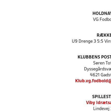
HOLDNA
VG Fodb
RÆKK
U9 Drenge 3 5:5 Vin
KLUBBENS POS
Søren To
Dyssegårdsv
4621 Gads
Klub.vg.fodbold
SPILLES
Viby Idræt
Lindevej