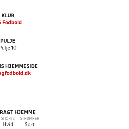
KLUB
 Fodbold
PULJE
Pulje 10
S HJEMMESIDE
gfodbold.dk
DRAGT HJEMME
SHORTS
STRØMPER
Hvid
Sort