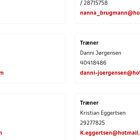
/ 28715758
nanna_brugmann@hot
Træner
Danni Jørgensen
40418486
om
danni-joergensen@ho
Træner
Kristian Eggertsen
29277825
m
K.eggertsen@hotmail