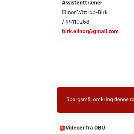
Assistenttræner
Elinor Wittrop-Birk
/ 44110268
birk.elinor@gmail.com
Spørgsmål omkring denne ræk
Videoer fra DBU