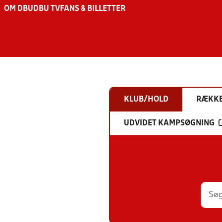
OM DBU
DBU TV
FANS & BILLETTER
KLUB/HOLD
RÆKK
UDVIDET KAMPSØGNING