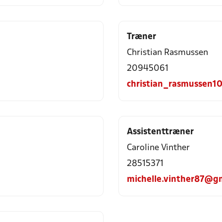
Træner
Christian Rasmussen
20945061
christian_rasmussen
Assistenttræner
Caroline Vinther
28515371
michelle.vinther87@g