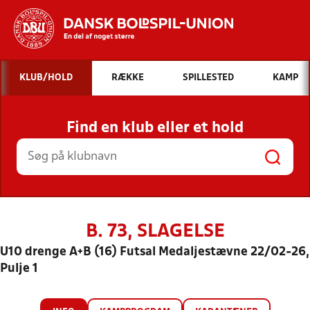
Hvad vil du søge efter?
KLUB/HOLD
RÆKKE
SPILLESTED
KAMP
INDHOLD OG NYHEDER
Find en klub eller et hold
STILLINGER, RESULTATER, KLUBBER OG
HOLD
B. 73, SLAGELSE
U10 drenge A+B (16) Futsal Medaljestævne 22/02-26,
Pulje 1