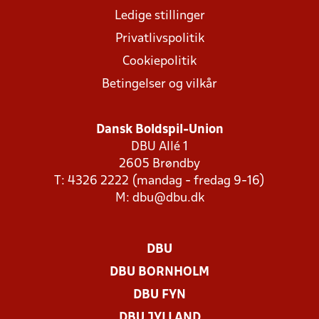
Ledige stillinger
Privatlivspolitik
Cookiepolitik
Betingelser og vilkår
Dansk Boldspil-Union
DBU Allé 1
2605 Brøndby
T: 4326 2222 (mandag - fredag 9-16)
M:
dbu@dbu.dk
DBU
DBU BORNHOLM
DBU FYN
DBU JYLLAND