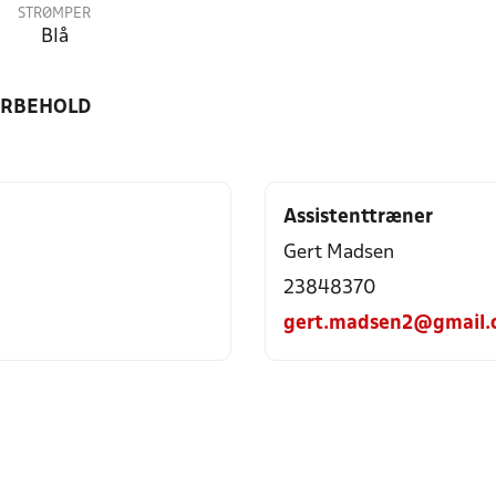
STRØMPER
Blå
ORBEHOLD
Assistenttræner
Gert Madsen
23848370
gert.madsen2@gmail.