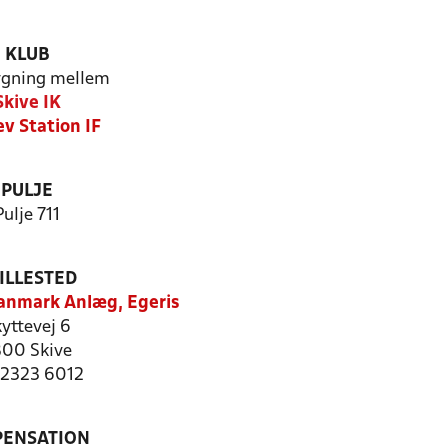
KLUB
gning mellem
Skive IK
ev Station IF
PULJE
Pulje 711
ILLESTED
anmark Anlæg, Egeris
yttevej 6
00 Skive
: 2323 6012
PENSATION