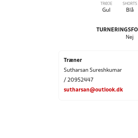
TRØJE
SHORTS
Gul
Blå
TURNERINGSF
Nej
Træner
Sutharsan Sureshkumar
/ 20952447
sutharsan@outlook.dk