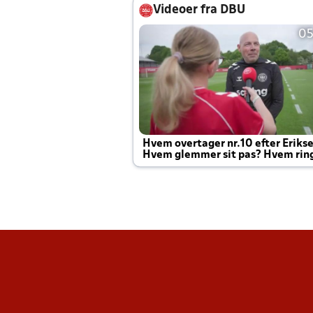
Videoer fra DBU
05
Hvem overtager nr.10 efter Eriks
Hvem glemmer sit pas? Hvem rin
Joachim altid til efter kampe?