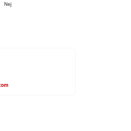
Nej
com