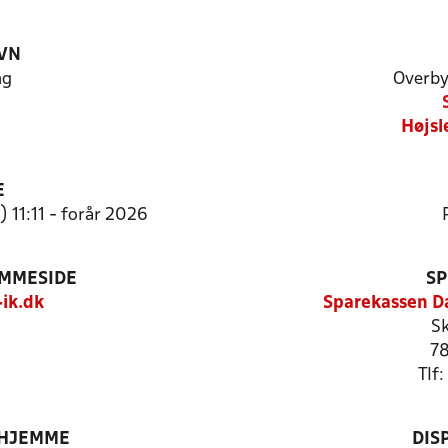
VN
ng
Overby
Højsl
E
 11:11 - forår 2026
EMMESIDE
SP
ik.dk
Sparekassen D
Sk
78
Tlf
 HJEMME
DIS