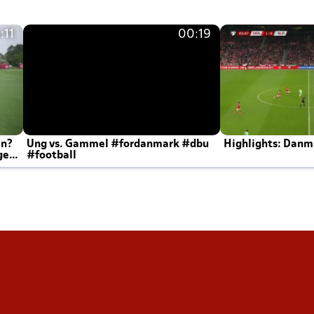
:11
00:19
en?
Ung vs. Gammel #fordanmark #dbu
Highlights: Danma
ger
#football