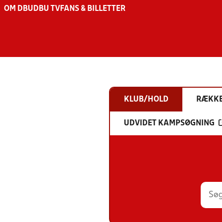
OM DBU
DBU TV
FANS & BILLETTER
KLUB/HOLD
RÆKK
UDVIDET KAMPSØGNING