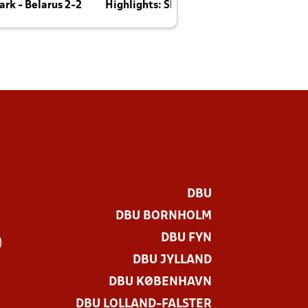
rk - Belarus 2-2
Highlights: Skotland - Danmark 4-2
J
E
DBU
DBU BORNHOLM
DBU FYN
)
DBU JYLLAND
DBU KØBENHAVN
DBU LOLLAND-FALSTER