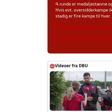
4.runde er medaljestævne og 
Hvis evt. oversidderkampe ik
stadig er fire kampe til hver.
Spillereglerne findes via de
Se ledige pladser via dette 
Videoer fra DBU
05