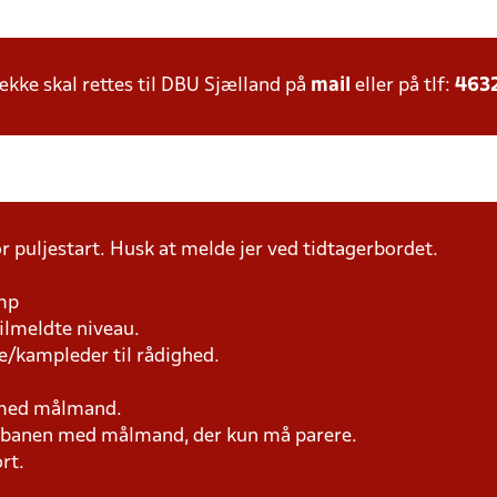
ke skal rettes til DBU Sjælland på
mail
eller på tlf:
463
r puljestart. Husk at melde jer ved tidtagerbordet.
amp
tilmeldte niveau.
e/kampleder til rådighed.
n med målmand.
på banen med målmand, der kun må parere.
rt.