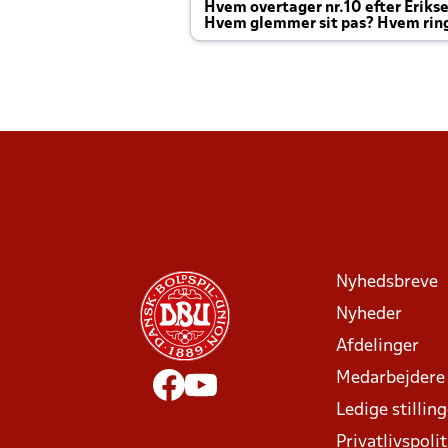
Hvem overtager nr.10 efter Eriks
Hvem glemmer sit pas? Hvem rin
Joachim altid til efter kampe?
Nyhedsbreve
Nyheder
Afdelinger
Medarbejdere
Ledige stillin
Privatlivspolit