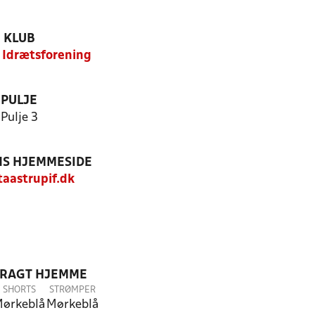
KLUB
 Idrætsforening
PULJE
Pulje 3
S HJEMMESIDE
aastrupif.dk
DRAGT HJEMME
SHORTS
STRØMPER
ørkeblå
Mørkeblå