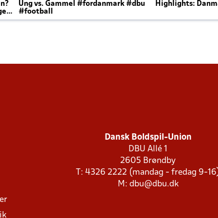
en?
Ung vs. Gammel #fordanmark #dbu
Highlights: Danma
ger
#football
Dansk Boldspil-Union
DBU Allé 1
2605 Brøndby
T: 4326 2222 (mandag - fredag 9-16
M:
dbu@dbu.dk
ger
ik