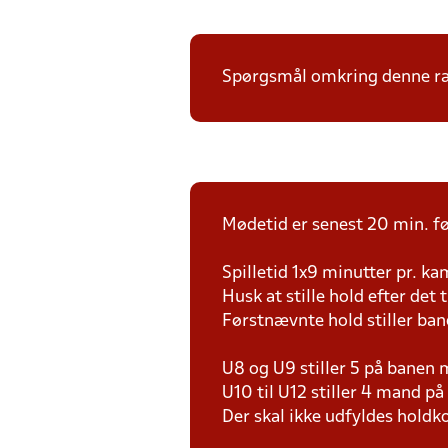
Spørgsmål omkring denne ræk
Mødetid er senest 20 min. fø
Spilletid 1x9 minutter pr. k
Husk at stille hold efter det 
Førstnævnte hold stiller ban
U8 og U9 stiller 5 på bane
U10 til U12 stiller 4 mand 
Der skal ikke udfyldes holdko