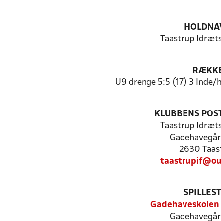
HOLDNA
Taastrup Idræt
RÆKK
U9 drenge 5:5 (17) 3 Inde
KLUBBENS POS
Taastrup Idræt
Gadehavegård
2630 Taas
taastrupif@ou
SPILLES
Gadehaveskolen
Gadehavegård