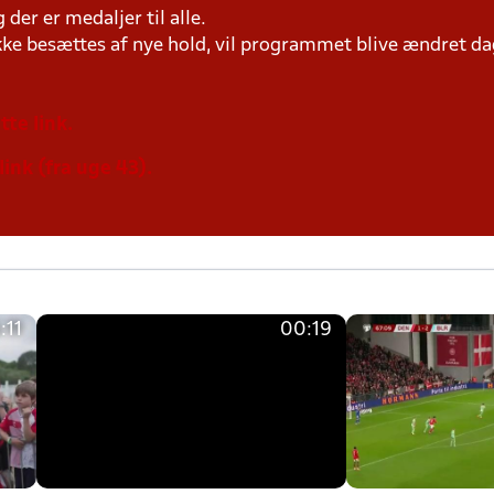
der er medaljer til alle.
ke besættes af nye hold, vil programmet blive ændret dag
tte link.
link (fra uge 43).
:11
00:19