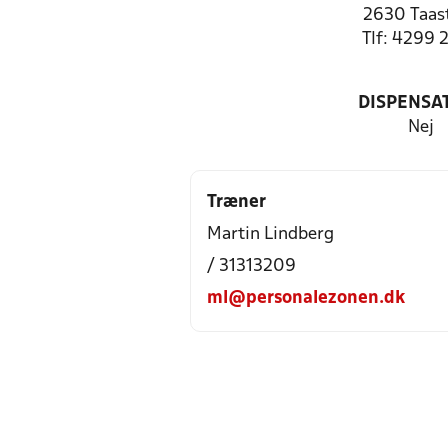
2630 Taas
Tlf: 4299 
DISPENSA
Nej
Træner
Martin Lindberg
/ 31313209
ml@personalezonen.dk