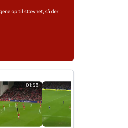
ene op til stævnet, så der
01:58
01:58