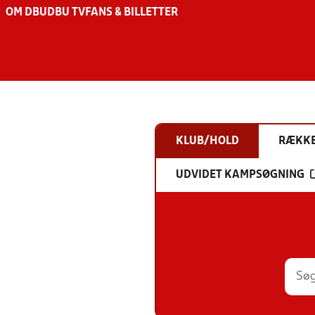
OM DBU
DBU TV
FANS & BILLETTER
KLUB/HOLD
RÆKK
UDVIDET KAMPSØGNING