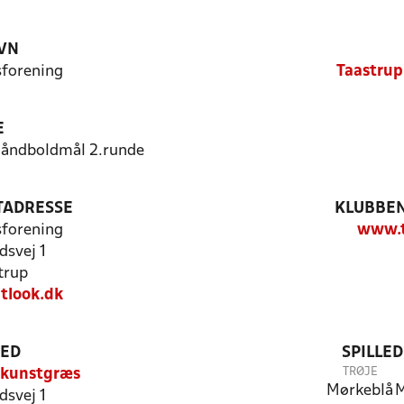
VN
sforening
Taastrup
E
/håndboldmål 2.runde
TADRESSE
KLUBBEN
sforening
www.t
svej 1
trup
tlook.dk
TED
SPILLE
TRØJE
 kunstgræs
Mørkeblå
M
svej 1