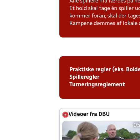
Alle spillere må færdes på h
Et hold skal tage én spiller 
kommer foran, skal der tages
Kampene dømmes af lokale 
Praktiske regler (eks. Bold
Spilleregler
Turneringsreglement
Videoer fra DBU
05