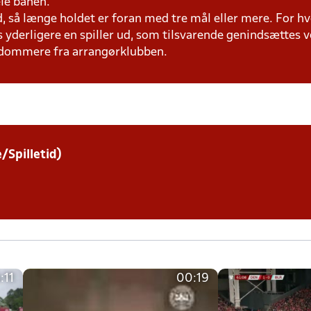
ele banen.
ud, så længe holdet er foran med tre mål eller mere. For hv
 yderligere en spiller ud, som tilsvarende genindsættes v
dommere fra arrangørklubben.
e/Spilletid)
:11
00:19