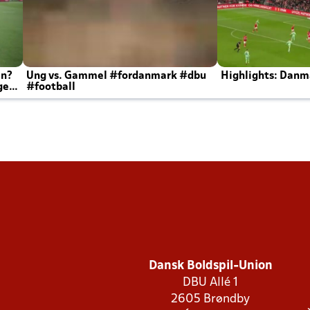
en?
Ung vs. Gammel #fordanmark #dbu
Highlights: Danma
ger
#football
Dansk Boldspil-Union
DBU Allé 1
2605 Brøndby