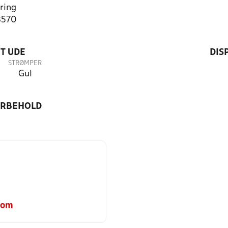
ring
3570
T UDE
DIS
STRØMPER
Gul
ORBEHOLD
com