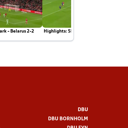
rk - Belarus 2-2
Highlights: Skotland - Danmark 4-2
J
E
DBU
DBU BORNHOLM