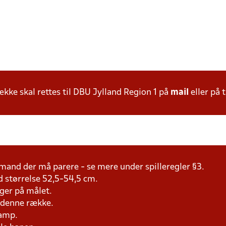
ke skal rettes til DBU Jylland Region 1 på
mail
eller på t
mand der må parere - se mere under spilleregler §3.
d størrelse 52,5-54,5 cm.
ger på målet.
i denne række.
kamp.