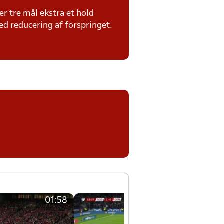
er tre mål ekstra et hold
ed reducering af forspringet.
01:58
01:58