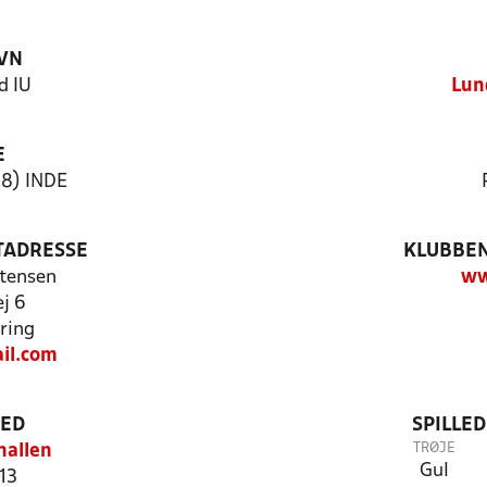
VN
d IU
Lun
E
18) INDE
TADRESSE
KLUBBEN
stensen
ww
ej 6
ring
il.com
TED
SPILLE
TRØJE
hallen
Gul
13