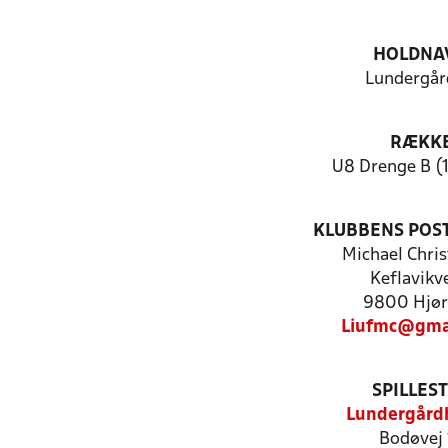
HOLDNA
Lundergår
RÆKK
U8 Drenge B (
KLUBBENS POS
Michael Chri
Keflavikv
9800 Hjør
Liufmc@gma
SPILLES
Lundergård
Bodøvej 