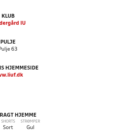
KLUB
dergård IU
PULJE
Pulje 63
S HJEMMESIDE
w.liuf.dk
DRAGT HJEMME
SHORTS
STRØMPER
Sort
Gul