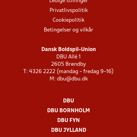
Ledige stillinger
Privatlivspolitik
Cookiepolitik
Betingelser og vilkår
Dansk Boldspil-Union
DBU Allé 1
2605 Brøndby
T: 4326 2222 (mandag - fredag 9-16)
M:
dbu@dbu.dk
DBU
DBU BORNHOLM
DBU FYN
DBU JYLLAND