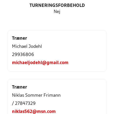
TURNERINGSFORBEHOLD
Nej
Træner
Michael Jodehl
29936806
michaeljodehl@gmail.com
Træner
Niklas Sommer Frimann
/ 27847329
niklas562@msn.com