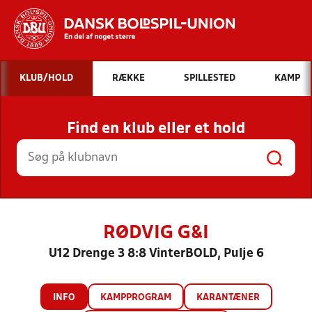
Hvad vil du søge efter?
KLUB/HOLD
RÆKKE
SPILLESTED
KAMP
INDHOLD OG NYHEDER
Find en klub eller et hold
STILLINGER, RESULTATER, KLUBBER OG
HOLD
RØDVIG G&I
U12 Drenge 3 8:8 VinterBOLD, Pulje 6
INFO
KAMPPROGRAM
KARANTÆNER