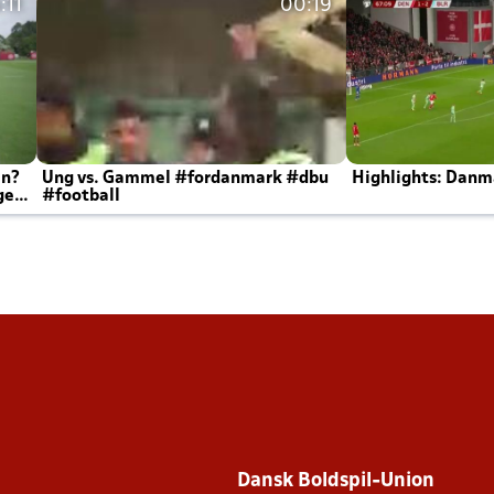
:11
00:19
en?
Ung vs. Gammel #fordanmark #dbu
Highlights: Danma
ger
#football
Dansk Boldspil-Union