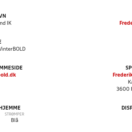
VN
nd IK
Fred
E
 VinterBOLD
EMMESIDE
SP
old.dk
Frederi
K
3600 
 HJEMME
DIS
STRØMPER
Blå