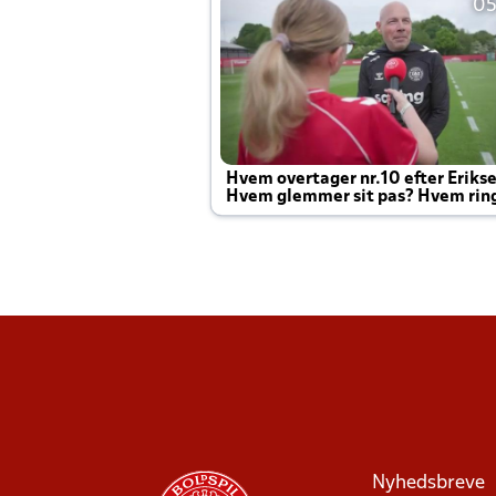
05
Hvem overtager nr.10 efter Eriks
Hvem glemmer sit pas? Hvem rin
Joachim altid til efter kampe?
Nyhedsbreve