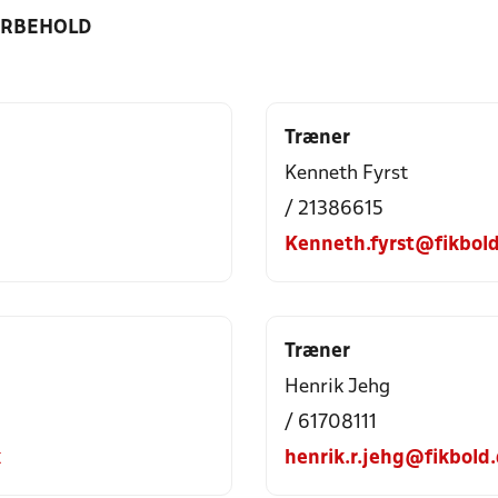
ORBEHOLD
Træner
Kenneth Fyrst
/ 21386615
Kenneth.fyrst@fikbol
Træner
Henrik Jehg
/ 61708111
k
henrik.r.jehg@fikbold