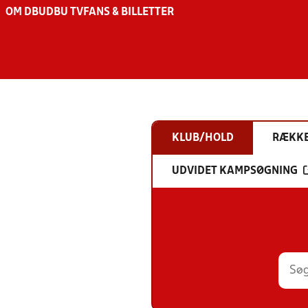
OM DBU
DBU TV
FANS & BILLETTER
KLUB/HOLD
RÆKK
UDVIDET KAMPSØGNING