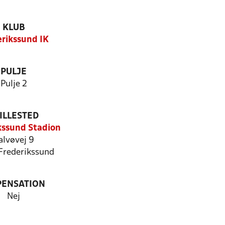
KLUB
erikssund IK
PULJE
Pulje 2
ILLESTED
kssund Stadion
alvøvej 9
Frederikssund
PENSATION
Nej