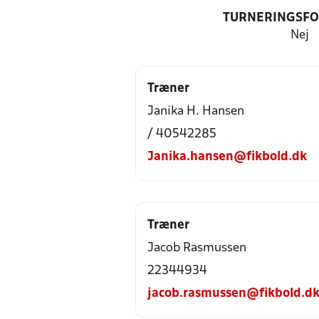
TURNERINGSF
Nej
Træner
Janika H. Hansen
/ 40542285
Janika.hansen@fikbold.dk
Træner
Jacob Rasmussen
22344934
jacob.rasmussen@fikbold.d