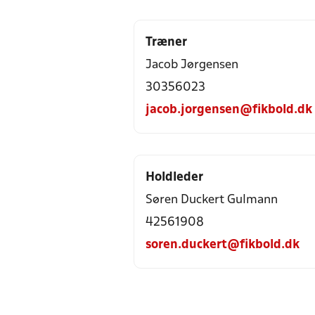
Træner
Jacob Jørgensen
30356023
jacob.jorgensen@fikbold.dk
Holdleder
Søren Duckert Gulmann
42561908
soren.duckert@fikbold.dk