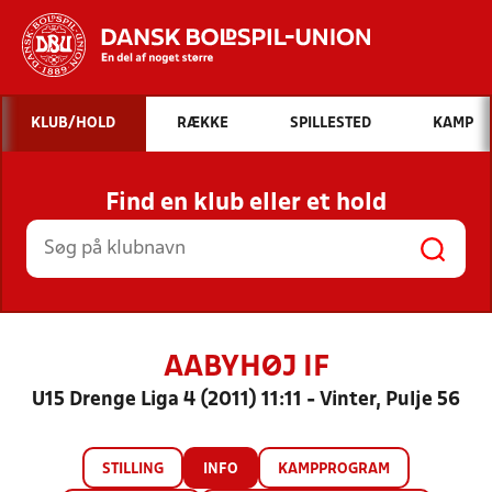
Hvad vil du søge efter?
KLUB/HOLD
RÆKKE
SPILLESTED
KAMP
INDHOLD OG NYHEDER
Find en klub eller et hold
STILLINGER, RESULTATER, KLUBBER OG
HOLD
AABYHØJ IF
U15 Drenge Liga 4 (2011) 11:11 - Vinter, Pulje 56
STILLING
INFO
KAMPPROGRAM