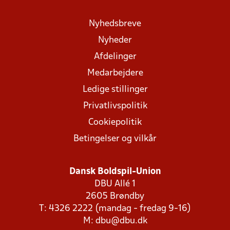
Nyhedsbreve
Nyheder
Afdelinger
Medarbejdere
Ledige stillinger
Privatlivspolitik
Cookiepolitik
Betingelser og vilkår
Dansk Boldspil-Union
DBU Allé 1
2605 Brøndby
T: 4326 2222 (mandag - fredag 9-16)
M:
dbu@dbu.dk