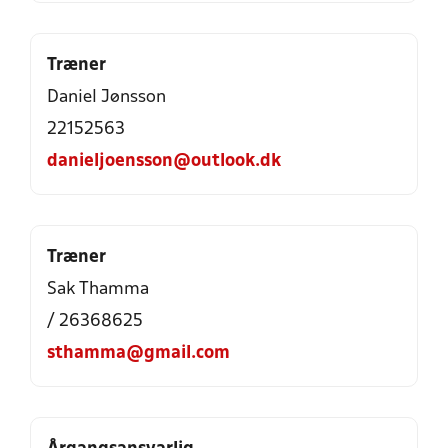
Træner
Daniel Jønsson
22152563
danieljoensson@outlook.dk
Træner
Sak Thamma
/ 26368625
sthamma@gmail.com