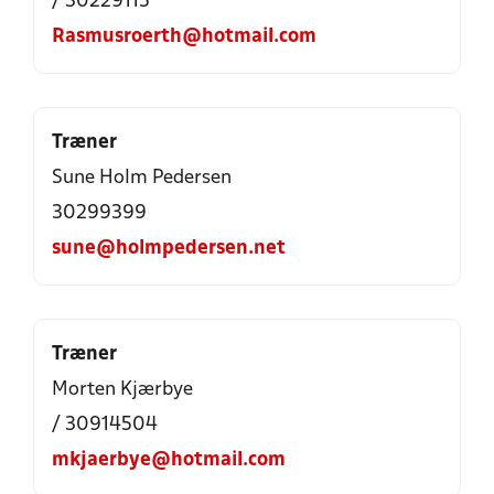
/ 30229115
Rasmusroerth@hotmail.com
Træner
Sune Holm Pedersen
30299399
sune@holmpedersen.net
Træner
Morten Kjærbye
/ 30914504
mkjaerbye@hotmail.com