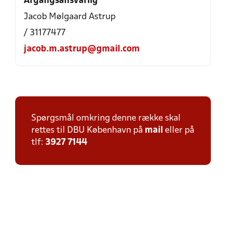
Årgangsansvarlig
Jacob Mølgaard Astrup
/ 31177477
jacob.m.astrup@gmail.com
Spørgsmål omkring denne række skal
rettes til DBU København på
mail
eller på
tlf:
3927 7144