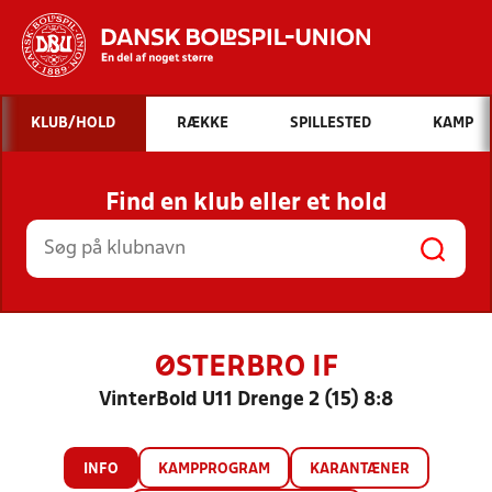
Hvad vil du søge efter?
KLUB/HOLD
RÆKKE
SPILLESTED
KAMP
INDHOLD OG NYHEDER
Find en klub eller et hold
STILLINGER, RESULTATER, KLUBBER OG
HOLD
ØSTERBRO IF
VinterBold U11 Drenge 2 (15) 8:8
INFO
KAMPPROGRAM
KARANTÆNER