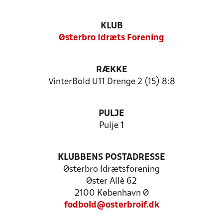
KLUB
Østerbro Idræts Forening
RÆKKE
VinterBold U11 Drenge 2 (15) 8:8
PULJE
Pulje 1
KLUBBENS POSTADRESSE
Østerbro Idrætsforening
Øster Allè 62
2100 København Ø
fodbold@osterbroif.dk