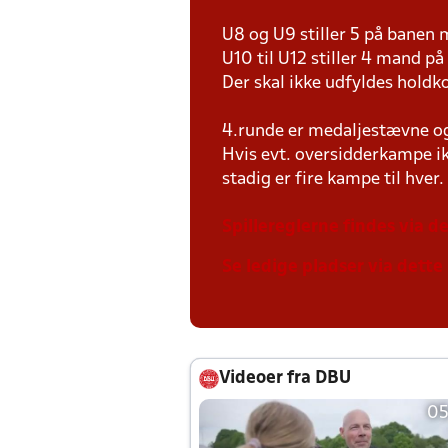
U8 og U9 stiller 5 på bane
U10 til U12 stiller 4 mand 
Der skal ikke udfyldes holdko
4.runde er medaljestævne og 
Hvis evt. oversidderkampe ik
stadig er fire kampe til hver.
Spillereglerne findes via de
Se ledige pladser via dette 
Videoer fra DBU
05