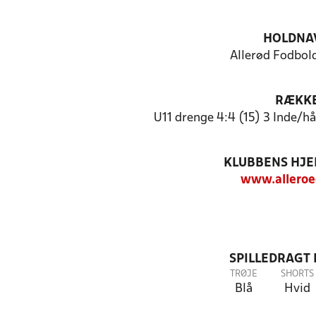
HOLDNA
Allerød Fodbold
RÆKK
U11 drenge 4:4 (15) 3 Inde/
KLUBBENS HJ
www.alleroe
SPILLEDRAGT
TRØJE
SHORTS
Blå
Hvid