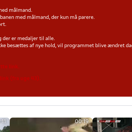
n med målmand.
på banen med målmand, der kun må parere.
rt.
der er medaljer til alle.
ke besættes af nye hold, vil programmet blive ændret dag
tte link.
link (fra uge 43).
:11
00:19