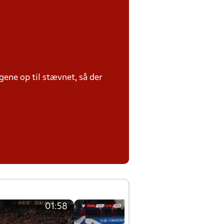
ene op til stævnet, så der
01:58
01:58