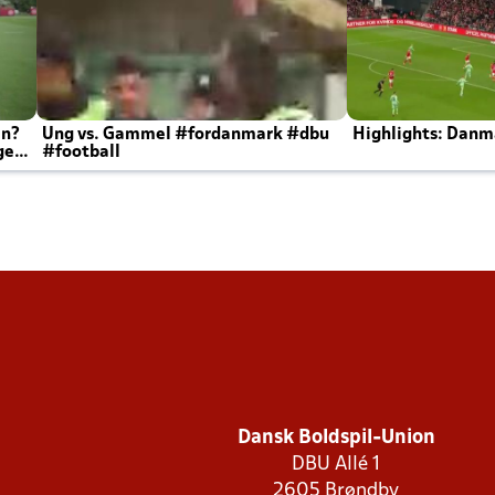
en?
Ung vs. Gammel #fordanmark #dbu
Highlights: Danma
ger
#football
Dansk Boldspil-Union
DBU Allé 1
2605 Brøndby