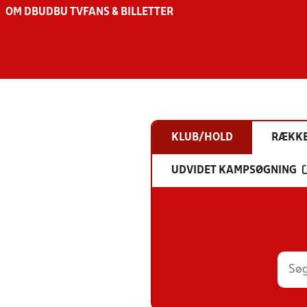
OM DBU
DBU TV
FANS & BILLETTER
KLUB/HOLD
RÆKK
UDVIDET KAMPSØGNING