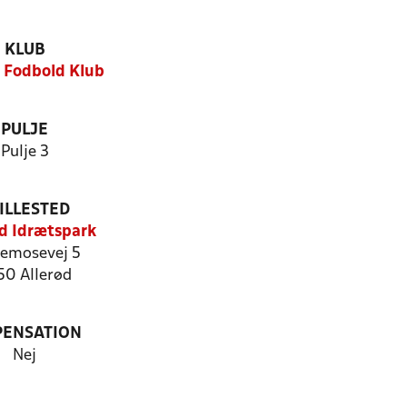
KLUB
d Fodbold Klub
PULJE
Pulje 3
ILLESTED
ød Idrætspark
lemosevej 5
50 Allerød
PENSATION
Nej