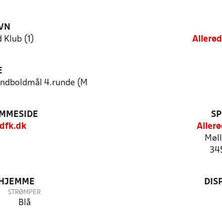
VN
 Klub (1)
Allerø
E
håndboldmål 4.runde (M
EMMESIDE
SP
dfk.dk
Aller
Møl
34
 HJEMME
DIS
STRØMPER
Blå