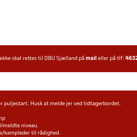
ke skal rettes til DBU Sjælland på
mail
eller på tlf:
463
r puljestart. Husk at melde jer ved tidtagerbordet.
amp
tilmeldte niveau.
e/kampleder til rådighed.