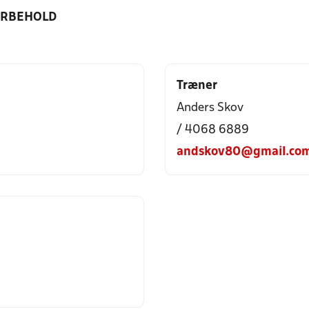
ORBEHOLD
Træner
Anders Skov
/ 4068 6889
andskov80@gmail.co