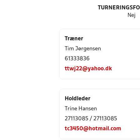
TURNERINGSF
Nej
Træner
Tim Jørgensen
61333836
ttwj22@yahoo.dk
Holdleder
Trine Hansen
27113085 / 27113085
tc3450@hotmail.com