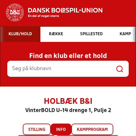
Hvad vil du søge efter?
KLUB/HOLD
RÆKKE
SPILLESTED
KAMP
INDHOLD OG NYHEDER
Find en klub eller et hold
STILLINGER, RESULTATER, KLUBBER OG
HOLD
HOLBÆK B&I
VinterBOLD U-14 drenge 1, Pulje 2
STILLING
INFO
KAMPPROGRAM