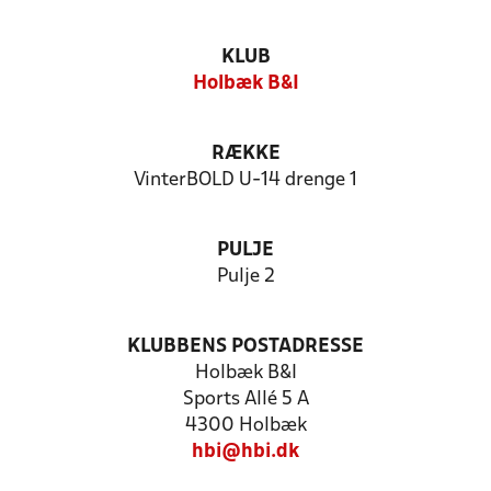
KLUB
Holbæk B&I
RÆKKE
VinterBOLD U-14 drenge 1
PULJE
Pulje 2
KLUBBENS POSTADRESSE
Holbæk B&I
Sports Allé 5 A
4300 Holbæk
hbi@hbi.dk