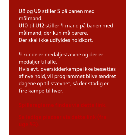
U8 og U9 stiller 5 på banen med
målmand.
U10 til U12 stiller 4 mand på banen med
målmand, der kun må parere.
Der skal ikke udfyldes holdkort.
4.runde er medaljestævne og der er
medaljer til alle.
Hvis evt. oversidderkampe ikke besættes
af nye hold, vil programmet blive ændret
dagene op til stævnet, så der stadig er
fire kampe til hver.
Spillereglerne findes via dette link.
Se ledige pladser via dette link (fra
uge 43).