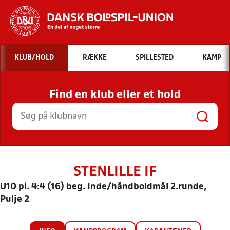
Hvad vil du søge efter?
KLUB/HOLD
RÆKKE
SPILLESTED
KAMP
INDHOLD OG NYHEDER
Find en klub eller et hold
STILLINGER, RESULTATER, KLUBBER OG
HOLD
STENLILLE IF
U10 pi. 4:4 (16) beg. Inde/håndboldmål 2.runde,
Pulje 2