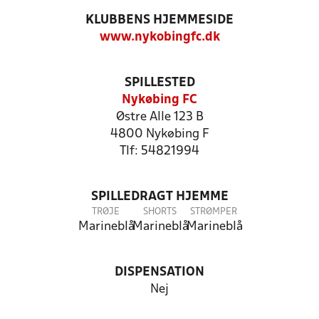
KLUBBENS HJEMMESIDE
www.nykobingfc.dk
SPILLESTED
Nykøbing FC
Østre Alle 123 B
4800 Nykøbing F
Tlf: 54821994
SPILLEDRAGT HJEMME
TRØJE
SHORTS
STRØMPER
Marineblå
Marineblå
Marineblå
DISPENSATION
Nej