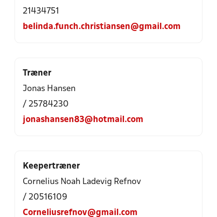
21434751
belinda.funch.christiansen@gmail.com
Træner
Jonas Hansen
/ 25784230
jonashansen83@hotmail.com
Keepertræner
Cornelius Noah Ladevig Refnov
/ 20516109
Corneliusrefnov@gmail.com