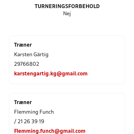
TURNERINGSFORBEHOLD
Nej
Træner
Karsten Gärtig
29766802
karstengartig.kg@gmail.com
Træner
Flemming Funch
/ 21 26 39 19
Flemming.funch@gmail.com