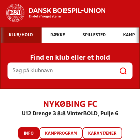
Hvad vil du søge efter?
KLUB/HOLD
RÆKKE
SPILLESTED
KAMP
INDHOLD OG NYHEDER
Find en klub eller et hold
STILLINGER, RESULTATER, KLUBBER OG
HOLD
NYKØBING FC
U12 Drenge 3 8:8 VinterBOLD, Pulje 6
INFO
KAMPPROGRAM
KARANTÆNER