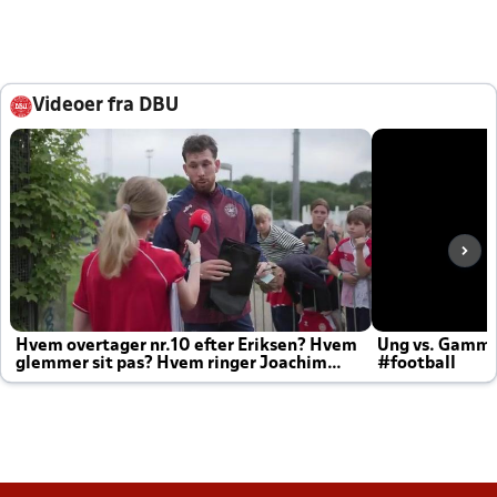
Videoer fra DBU
Hvem overtager nr.10 efter Eriksen? Hvem
Ung vs. Gamm
glemmer sit pas? Hvem ringer Joachim
#football
altid til efter kampe?