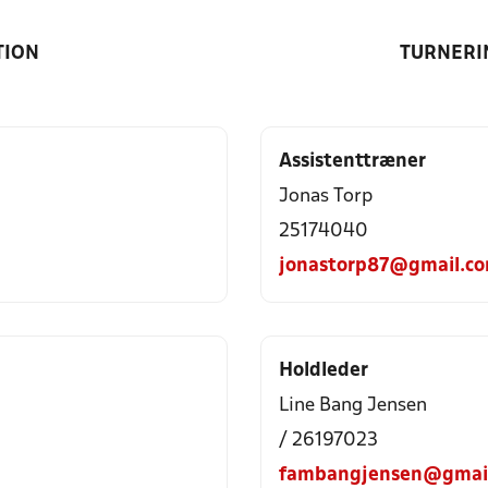
TION
TURNERI
Assistenttræner
Jonas Torp
25174040
jonastorp87@gmail.c
Holdleder
Line Bang Jensen
/ 26197023
fambangjensen@gmai