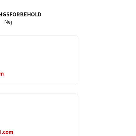
NGSFORBEHOLD
Nej
om
l.com