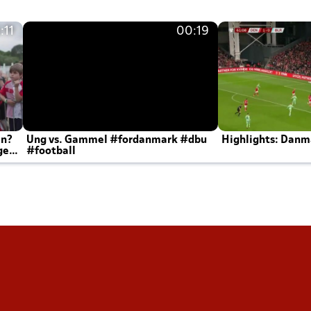
:11
00:19
en?
Ung vs. Gammel #fordanmark #dbu
Highlights: Danma
ger
#football