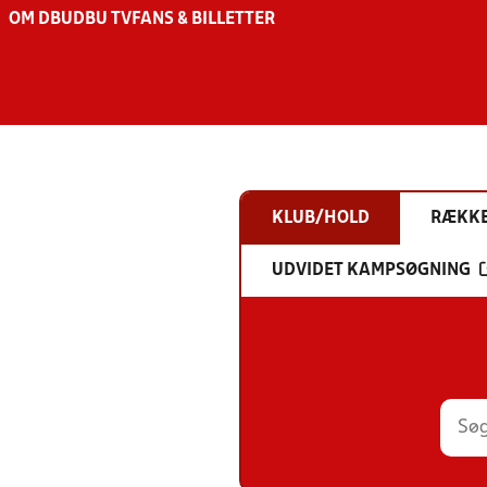
OM DBU
DBU TV
FANS & BILLETTER
KLUB/HOLD
RÆKK
UDVIDET KAMPSØGNING