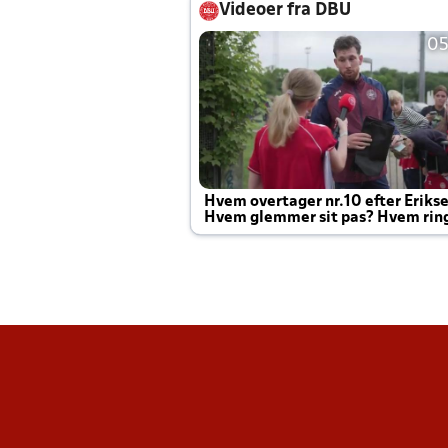
Videoer fra DBU
05
Hvem overtager nr.10 efter Eriks
Hvem glemmer sit pas? Hvem rin
Joachim altid til efter kampe?