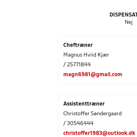
DISPENSA
Nej
Cheftræner
Magnus Hviid Kjær
/ 25771844
magn6981@gmail.com
Assistenttræner
Christoffer Søndergaard
/ 30546444
christoffer1983@outlook.dk