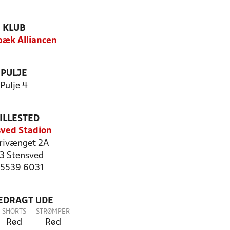
KLUB
æk Alliancen
PULJE
Pulje 4
ILLESTED
ved Stadion
rivænget 2A
3 Stensved
: 5539 6031
LEDRAGT UDE
SHORTS
STRØMPER
Rød
Rød