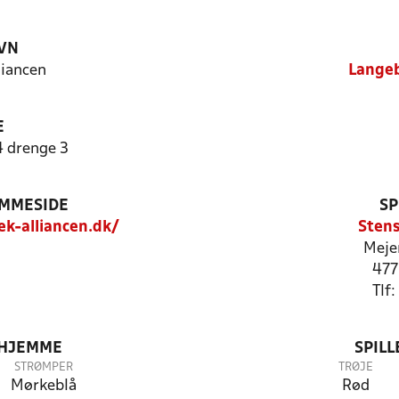
VN
iancen
Langeb
E
 drenge 3
EMMESIDE
SP
k-alliancen.dk/
Stens
Meje
477
Tlf
 HJEMME
SPIL
STRØMPER
TRØJE
Mørkeblå
Rød