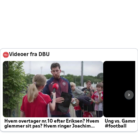
Videoer fra DBU
Hvem overtager nr.10 efter Eriksen? Hvem
Ung vs. Gamm
glemmer sit pas? Hvem ringer Joachim
#football
altid til efter kampe?