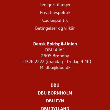
Ledige stillinger
Privatlivspolitik
Cookiepolitik
Betingelser og vilkår
Dansk Boldspil-Union
DBU Allé 1
2605 Brøndby
T: 4326 2222 (mandag - fredag 9-16)
M:
dbu@dbu.dk
DBU
DBU BORNHOLM
DBU FYN
DBU JYLLAND