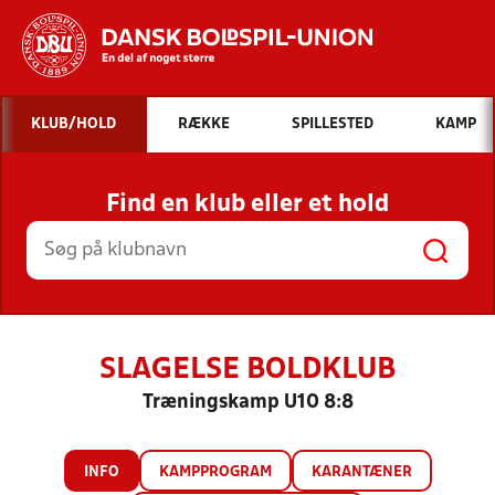
Hvad vil du søge efter?
KLUB/HOLD
RÆKKE
SPILLESTED
KAMP
INDHOLD OG NYHEDER
Find en klub eller et hold
STILLINGER, RESULTATER, KLUBBER OG
HOLD
SLAGELSE BOLDKLUB
Træningskamp U10 8:8
INFO
KAMPPROGRAM
KARANTÆNER