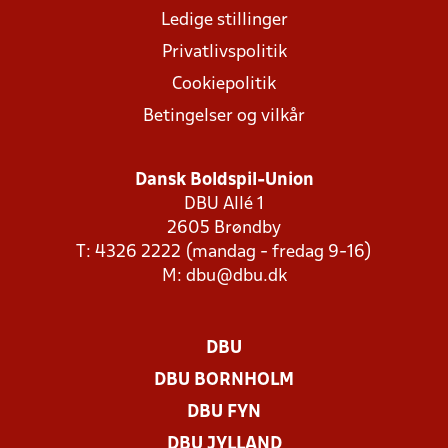
Ledige stillinger
Privatlivspolitik
Cookiepolitik
Betingelser og vilkår
Dansk Boldspil-Union
DBU Allé 1
2605 Brøndby
T: 4326 2222 (mandag - fredag 9-16)
M:
dbu@dbu.dk
DBU
DBU BORNHOLM
DBU FYN
DBU JYLLAND