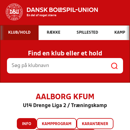
Hvad vil du søge efter?
KLUB/HOLD
RÆKKE
SPILLESTED
KAMP
INDHOLD OG NYHEDER
Find en klub eller et hold
STILLINGER, RESULTATER, KLUBBER OG
HOLD
AALBORG KFUM
U14 Drenge Liga 2 / Træningskamp
INFO
KAMPPROGRAM
KARANTÆNER