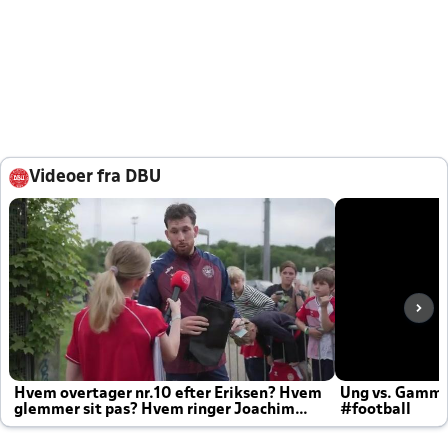
Videoer fra DBU
Hvem overtager nr.10 efter Eriksen? Hvem
Ung vs. Gamm
glemmer sit pas? Hvem ringer Joachim
#football
altid til efter kampe?