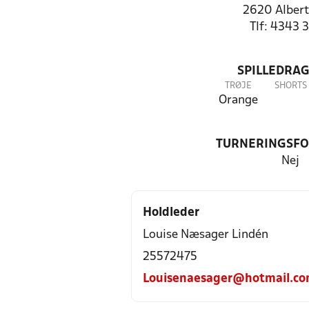
2620 Albert
Tlf: 4343 
SPILLEDRAG
TRØJE
SHORTS
Orange
TURNERINGSF
Nej
Holdleder
Louise Næsager Lindén
25572475
Louisenaesager@hotmail.c