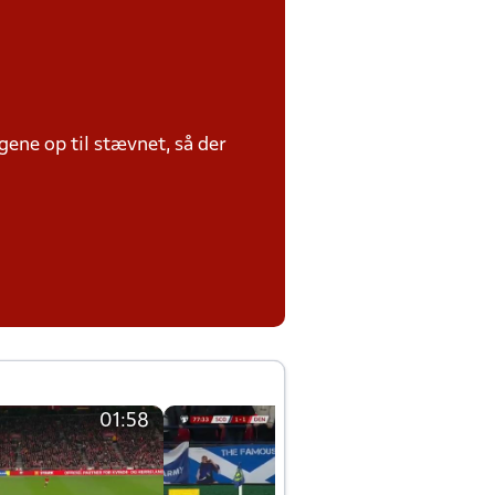
ene op til stævnet, så der
01:58
01:58