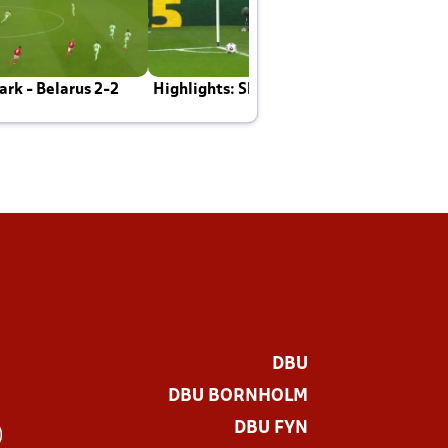
rk - Belarus 2-2
Highlights: Skotland - Danmark 4-2
J
E
DBU
DBU BORNHOLM
DBU FYN
)