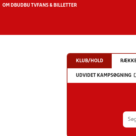
OM DBU
DBU TV
FANS & BILLETTER
KLUB/HOLD
RÆKK
UDVIDET KAMPSØGNING