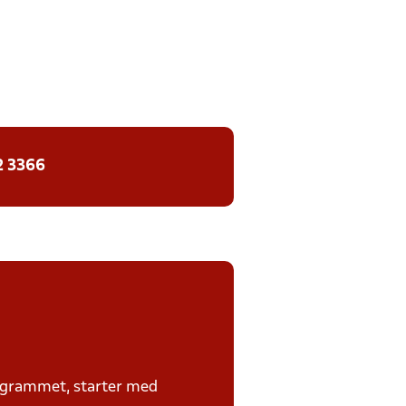
2 3366
rogrammet, starter med