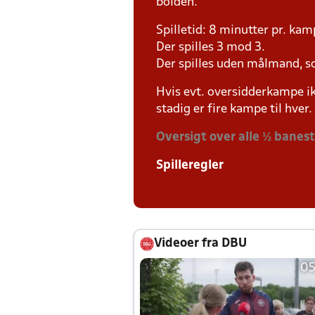
bolden.
Spilletid: 8 minutter pr. kam
Der spilles 3 mod 3.
Der spilles uden målmand, s
Hvis evt. oversidderkampe ik
stadig er fire kampe til hver.
Oversigt over alle ½ banes
Spilleregler
Videoer fra DBU
05