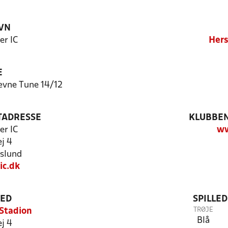
VN
er IC
Hers
E
ævne Tune 14/12
TADRESSE
KLUBBEN
er IC
ww
j 4
slund
ic.dk
TED
SPILLE
TRØJE
Stadion
Blå
j 4