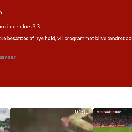
p
om i udendørs 3:3.
ke besættes af nye hold, vil programmet blive ændret dag
tævner.
:11
00:19