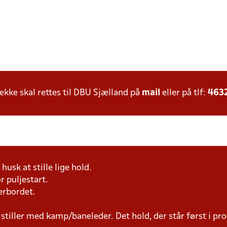
ke skal rettes til DBU Sjælland på
mail
eller på tlf:
463
husk at stille lige hold.
r puljestart.
erbordet.
 stiller med kamp/baneleder. Det hold, der står først i p