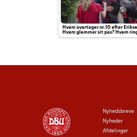
Hvem overtager nr.10 efter Eriks
Hvem glemmer sit pas? Hvem rin
Joachim altid til efter kampe?
Nyhedsbreve
Nyheder
Afdelinger