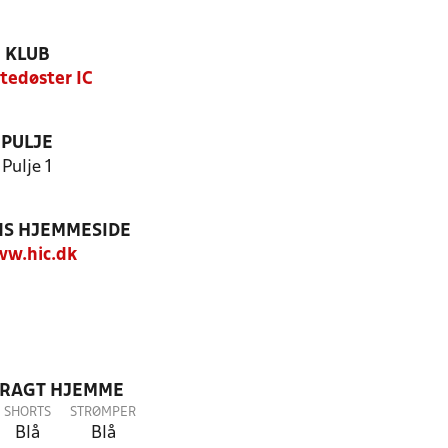
KLUB
tedøster IC
PULJE
Pulje 1
S HJEMMESIDE
w.hic.dk
DRAGT HJEMME
SHORTS
STRØMPER
Blå
Blå