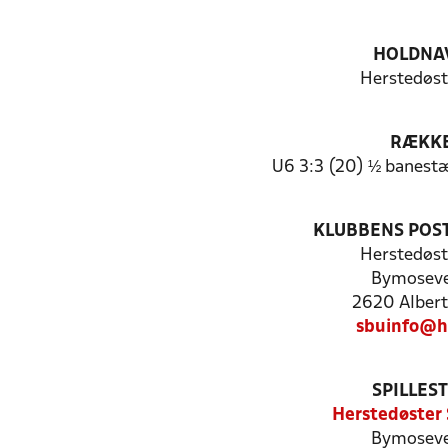
HOLDNA
Herstedøst
RÆKK
U6 3:3 (20) ½ banest
KLUBBENS POS
Herstedøst
Bymoseve
2620 Albert
sbuinfo@h
SPILLES
Herstedøster 
Bymoseve