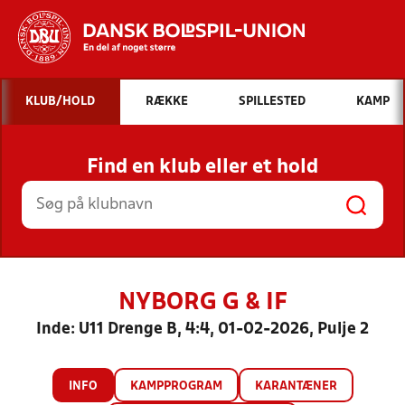
Hvad vil du søge efter?
KLUB/HOLD
RÆKKE
SPILLESTED
KAMP
INDHOLD OG NYHEDER
Find en klub eller et hold
STILLINGER, RESULTATER, KLUBBER OG
HOLD
NYBORG G & IF
Inde: U11 Drenge B, 4:4, 01-02-2026, Pulje 2
INFO
KAMPPROGRAM
KARANTÆNER