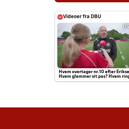
Videoer fra DBU
05
Hvem overtager nr.10 efter Eriks
Hvem glemmer sit pas? Hvem rin
Joachim altid til efter kampe?