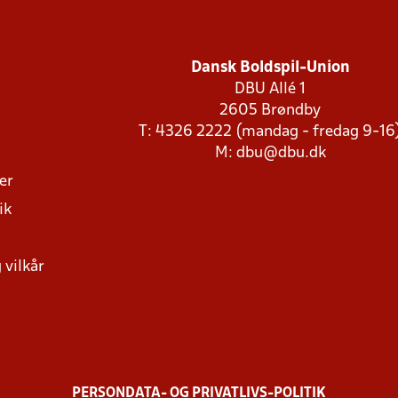
Dansk Boldspil-Union
DBU Allé 1
2605 Brøndby
T: 4326 2222 (mandag - fredag 9-16
M:
dbu@dbu.dk
ger
ik
 vilkår
PERSONDATA- OG PRIVATLIVS-POLITIK