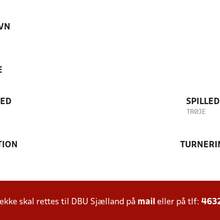
VN
E
TED
SPILLE
TRØJE
TION
TURNERI
ke skal rettes til DBU Sjælland på
mail
eller på tlf:
463