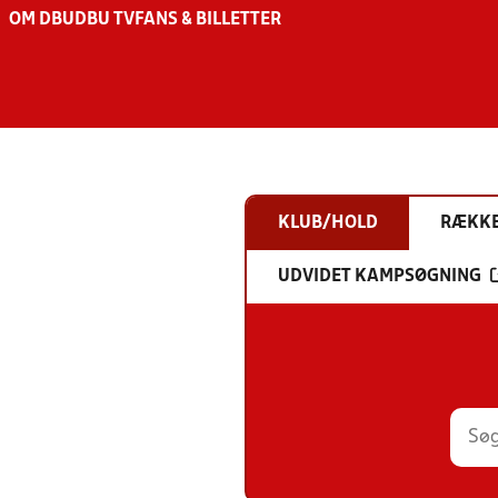
OM DBU
DBU TV
FANS & BILLETTER
KLUB/HOLD
RÆKK
UDVIDET KAMPSØGNING