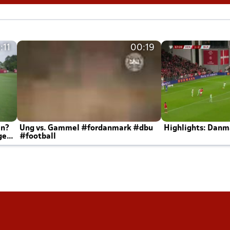
:11
00:19
en?
Ung vs. Gammel #fordanmark #dbu
Highlights: Danma
ger
#football