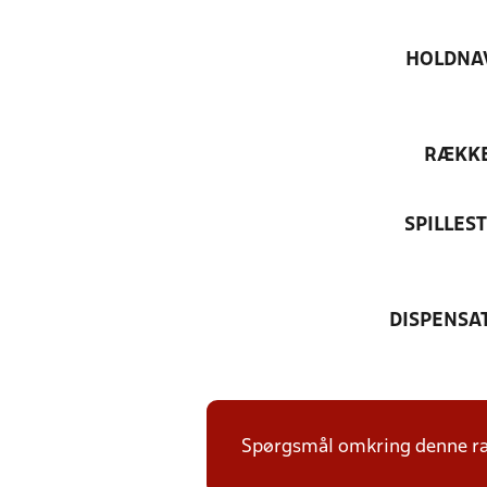
HOLDNA
RÆKK
SPILLES
DISPENSA
Spørgsmål omkring denne ræk