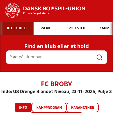
Hvad vil du søge efter?
KLUB/HOLD
RÆKKE
SPILLESTED
KAMP
INDHOLD OG NYHEDER
Find en klub eller et hold
STILLINGER, RESULTATER, KLUBBER OG
HOLD
FC BROBY
Inde: U8 Drenge Blandet Niveau, 23-11-2025, Pulje 3
INFO
KAMPPROGRAM
KARANTÆNER