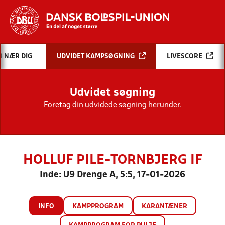
Hvad vil du søge efter?
B NÆR DIG
UDVIDET KAMPSØGNING
LIVESCORE
INDHOLD OG NYHEDER
Udvidet søgning
STILLINGER, RESULTATER, KLUBBER OG
HOLD
Foretag din udvidede søgning herunder.
HOLLUF PILE-TORNBJERG IF
Inde: U9 Drenge A, 5:5, 17-01-2026
INFO
KAMPPROGRAM
KARANTÆNER