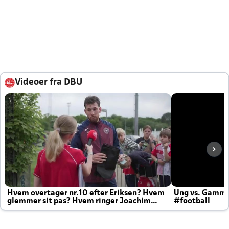
Videoer fra DBU
Hvem overtager nr.10 efter Eriksen? Hvem
Ung vs. Gamm
glemmer sit pas? Hvem ringer Joachim
#football
altid til efter kampe?