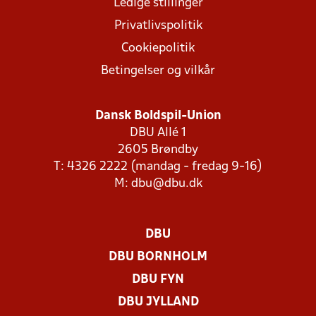
Ledige stillinger
Privatlivspolitik
Cookiepolitik
Betingelser og vilkår
Dansk Boldspil-Union
DBU Allé 1
2605 Brøndby
T: 4326 2222 (mandag - fredag 9-16)
M:
dbu@dbu.dk
DBU
DBU BORNHOLM
DBU FYN
DBU JYLLAND