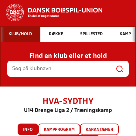
Hvad vil du søge efter?
KLUB/HOLD
RÆKKE
SPILLESTED
KAMP
INDHOLD OG NYHEDER
Find en klub eller et hold
STILLINGER, RESULTATER, KLUBBER OG
HOLD
HVA-SYDTHY
U14 Drenge Liga 2 / Træningskamp
INFO
KAMPPROGRAM
KARANTÆNER