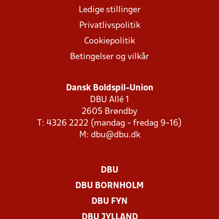
Ledige stillinger
Privatlivspolitik
Cookiepolitik
Betingelser og vilkår
Dansk Boldspil-Union
DBU Allé 1
2605 Brøndby
T: 4326 2222 (mandag - fredag 9-16)
M:
dbu@dbu.dk
DBU
DBU BORNHOLM
DBU FYN
DBU JYLLAND