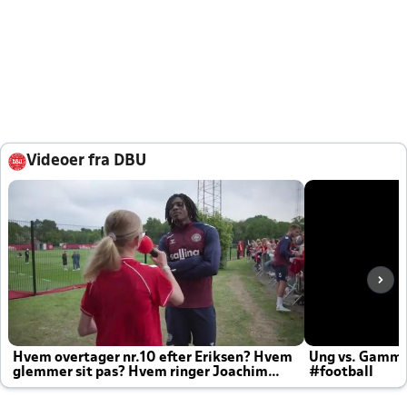
Videoer fra DBU
Hvem overtager nr.10 efter Eriksen? Hvem
Ung vs. Gamm
glemmer sit pas? Hvem ringer Joachim
#football
altid til efter kampe?