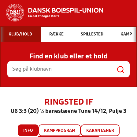
Hvad vil du søge efter?
KLUB/HOLD
RÆKKE
SPILLESTED
KAMP
INDHOLD OG NYHEDER
Find en klub eller et hold
STILLINGER, RESULTATER, KLUBBER OG
HOLD
RINGSTED IF
U6 3:3 (20) ½ banestævne Tune 14/12, Pulje 3
INFO
KAMPPROGRAM
KARANTÆNER