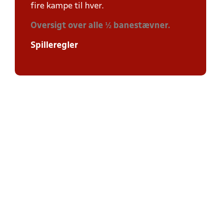
fire kampe til hver.
Oversigt over alle ½ banestævner.
Spilleregler