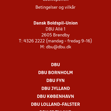
Betingelser og vilkår
Dansk Boldspil-Union
DBU Allé 1
2605 Brøndby
T: 4326 2222 (mandag - fredag 9-16)
M:
dbu@dbu.dk
DBU
DBU BORNHOLM
DBU FYN
DBU JYLLAND
DBU KØBENHAVN
DBU LOLLAND-FALSTER