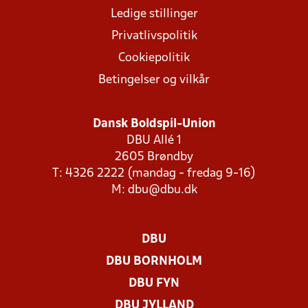
Ledige stillinger
Privatlivspolitik
Cookiepolitik
Betingelser og vilkår
Dansk Boldspil-Union
DBU Allé 1
2605 Brøndby
T: 4326 2222 (mandag - fredag 9-16)
M:
dbu@dbu.dk
DBU
DBU BORNHOLM
DBU FYN
DBU JYLLAND