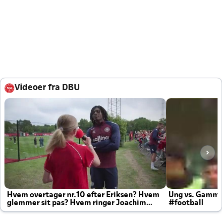
Videoer fra DBU
Hvem overtager nr.10 efter Eriksen? Hvem
Ung vs. Gamm
glemmer sit pas? Hvem ringer Joachim
#football
altid til efter kampe?