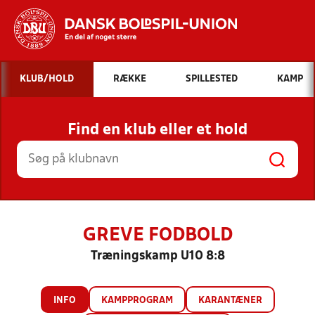
Hvad vil du søge efter?
KLUB/HOLD
RÆKKE
SPILLESTED
KAMP
INDHOLD OG NYHEDER
Find en klub eller et hold
STILLINGER, RESULTATER, KLUBBER OG
HOLD
GREVE FODBOLD
Træningskamp U10 8:8
INFO
KAMPPROGRAM
KARANTÆNER