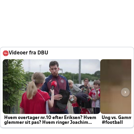
Videoer fra DBU
Hvem overtager nr.10 efter Eriksen? Hvem
Ung vs. Gamm
glemmer sit pas? Hvem ringer Joachim
#football
altid til efter kampe?