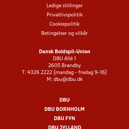
Ledige stillinger
Privatlivspolitik
Cookiepolitik
Betingelser og vilkår
Dansk Boldspil-Union
DBU Allé 1
2605 Brøndby
T: 4326 2222 (mandag - fredag 9-16)
M:
dbu@dbu.dk
DBU
DBU BORNHOLM
DBU FYN
DBU JYLLAND