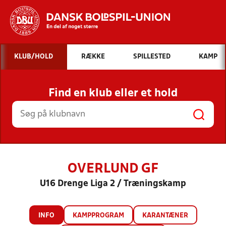
Hvad vil du søge efter?
KLUB/HOLD
RÆKKE
SPILLESTED
KAMP
INDHOLD OG NYHEDER
Find en klub eller et hold
STILLINGER, RESULTATER, KLUBBER OG
HOLD
OVERLUND GF
U16 Drenge Liga 2 / Træningskamp
INFO
KAMPPROGRAM
KARANTÆNER